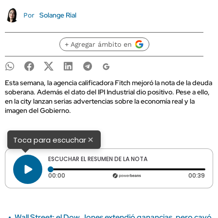
Solange Rial
Por
+ Agregar ámbito en
Esta semana, la agencia calificadora Fitch mejoró la nota de la deuda
soberana. Además el dato del IPI Industrial dio positivo. Pese a ello,
en la city lanzan serias advertencias sobre la economía real y la
imagen del Gobierno.
×
Toca para escuchar
ESCUCHAR EL RESUMEN DE LA NOTA
Tiempo transcurrido: 0 segundos
Dura
00:00
00:39
Wall Street: el Dow Jones extendió ganancias, pero cayó