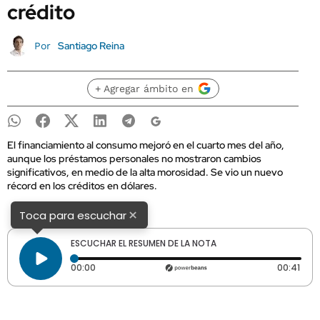
crédito
Santiago Reina
Por
+ Agregar ámbito en
El financiamiento al consumo mejoró en el cuarto mes del año,
aunque los préstamos personales no mostraron cambios
significativos, en medio de la alta morosidad. Se vio un nuevo
récord en los créditos en dólares.
×
Toca para escuchar
ESCUCHAR EL RESUMEN DE LA NOTA
Tiempo transcurrido: 0 segundos
Dura
00:00
00:41