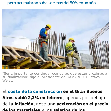
pero acumularon subas de más del 50% en un año
“Sería importante continuar con obras que están próximas a
su finalización”, dijo el presidente de CAMARCO, Gustavo
Weiss.
El
costo de la construcción
en el Gran Buenos
Aires subió 2,3% en febrero
, apenas por debajo
de la
inflación,
ante una
aceleración en el precio
de los materiales
y los
salarios de los