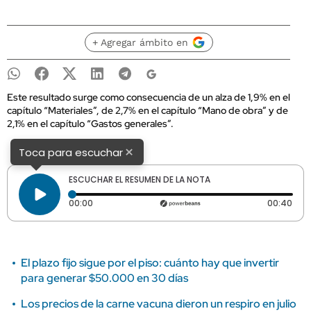
+ Agregar ámbito en
Este resultado surge como consecuencia de un alza de 1,9% en el
capítulo “Materiales”, de 2,7% en el capítulo “Mano de obra” y de
2,1% en el capítulo “Gastos generales”.
×
Toca para escuchar
ESCUCHAR EL RESUMEN DE LA NOTA
Tiempo transcurrido: 0 segundos
Dura
00:00
00:40
El plazo fijo sigue por el piso: cuánto hay que invertir
para generar $50.000 en 30 días
Los precios de la carne vacuna dieron un respiro en julio