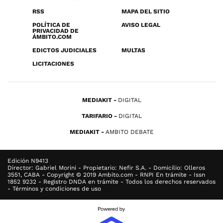
RSS
MAPA DEL SITIO
POLÍTICA DE
AVISO LEGAL
PRIVACIDAD DE
ÁMBITO.COM
EDICTOS JUDICIALES
MULTAS
LICITACIONES
MEDIAKIT
DIGITAL
TARIFARIO
DIGITAL
MEDIAKIT
AMBITO DEBATE
Edición N9413
Director: Gabriel Morini - Propietario: Nefir S.A. - Domicilio: Olleros
3551, CABA - Copyright © 2019 Ambito.com - RNPI En trámite - Issn
1852 9232 - Registro DNDA en trámite - Todos los derechos reservados
- Términos y condiciones de uso