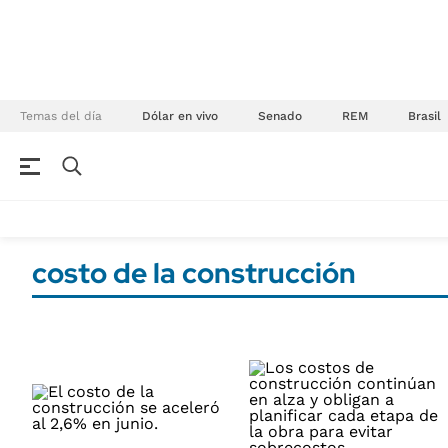
Temas del día
Dólar en vivo
Senado
REM
Brasil
NEGOCIOS
ÚLTIMAS NOTICIAS
Especiales Ámbito
ECONOMÍA
costo de la construcción
Real Estate
Banco de Datos
Sustentabilidad
Campo
Seguros
FINANZAS
ENERGY REPORT
Dólar
POLÍTICA
Mercados
Nacional