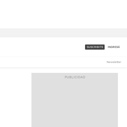
SUSCRIBITE
INGRESÁ
SUMATE A LA COMUNIDAD
Newsletter
DE ÁMBITO
LES
ACCESO FULL - $1.800/MES
ES
CORPORATIVO - CONSULTAR
Si tenés dudas comunicate
con nosotros a
IOS
suscripciones@ambito.com.ar
Llamanos al (54) 11 4556-
9147/48 o
al (54) 11 4449-3256 de lunes a