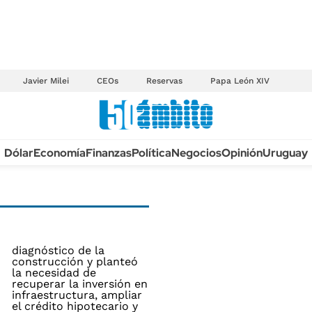
Javier Milei
CEOs
Reservas
Papa León XIV
Anuario autos 2026
Dólar
Economía
Finanzas
Política
Negocios
Opinión
Uruguay
TECNOLOGÍA
NOVEDADES FISCA
MÉXICO
EDICTOS JUDICIAL
OPINIÓN
MULTAS
MUNDO
LICITACIONES
INFORMACIÓN GENERAL
CUADROS TARIFAR
ESPECTÁCULOS
RECALL
DEPORTES