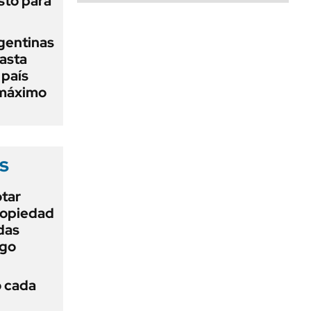
sto para
gentinas
asta
 país
 máximo
s
otar
Propiedad
das
ego
ó cada