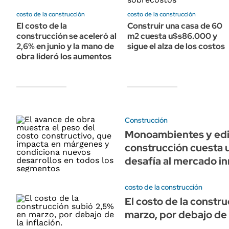
ÁMBITO DEBATE
costo de la construcción
costo de la construcción
Municipios
MEDIAKIT AMBITO DEBATE
El costo de la
Construir una casa de 60
URUGUAY
construcción se aceleró al
m2 cuesta u$s86.000 y
2,6% en junio y la mano de
sigue el alza de los costos
obra lideró los aumentos
Construcción
Monoambientes y edifi
construcción cuesta 
desafía al mercado in
costo de la construcción
El costo de la constr
marzo, por debajo de l