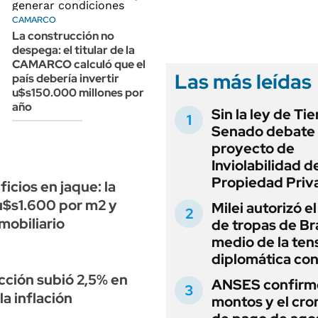
ANUARIO 2025
LIFESTYLE
CAMARCO
EDICIÓN IMPRESA
AUTOS
La construcción no
despega: el titular de la
CAMARCO calculó que el
Las más leídas
país debería invertir
u$s150.000 millones por
año
Sin la ley de Tie
Senado debate 
proyecto de
Inviolabilidad de
Propiedad Priv
cios en jaque: la
u$s1.600 por m2 y
Milei autorizó e
mobiliario
de tropas de Bra
medio de la ten
diplomática con
ucción subió 2,5% en
ANSES confirmó
a inflación
montos y el cr