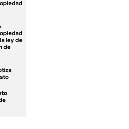
Propiedad
a
Propiedad
la ley de
ón de
otiza
osto
nto
 de