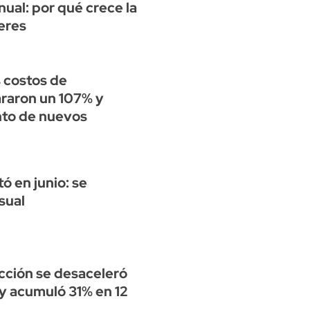
nual: por qué crece la
leres
s costos de
araron un 107% y
nto de nuevos
ó en junio: se
sual
ucción se desaceleró
 y acumuló 31% en 12