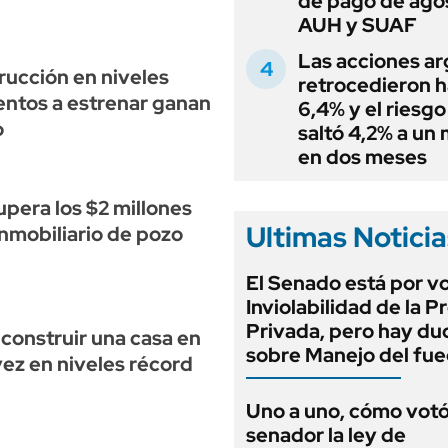
de pago de ago
AUH y SUAF
Las acciones ar
rucción en niveles
retrocedieron h
entos a estrenar ganan
6,4% y el riesgo
o
saltó 4,2% a un
en dos meses
upera los $2 millones
Ultimas Noticia
nmobiliario de pozo
El Senado está por v
Inviolabilidad de la 
Privada, pero hay du
 construir una casa en
sobre Manejo del fu
vez en niveles récord
Uno a uno, cómo vot
senador la ley de