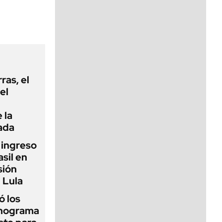
viernes de 10 a 18
rras, el
el
 la
ada
l ingreso
sil en
sión
 Lula
 los
onograma