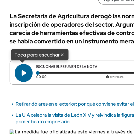
ÁMBITO DEBATE
Municipios
MEDIAKIT AMBITO DEBATE
La Secretaría de Agricultura derogó las nor
URUGUAY
inscripción de operadores del sector. Argum
carecía de herramientas efectivas de control
se había convertido en un instrumento mer
×
Toca para escuchar
ESCUCHAR EL RESUMEN DE LA NOTA
Tiempo transcurrido: 0 segundos
00:00
Retirar dólares en el exterior: por qué conviene evitar 
La UIA celebra la visita de León XIV y reivindica la figu
primer beato empresario