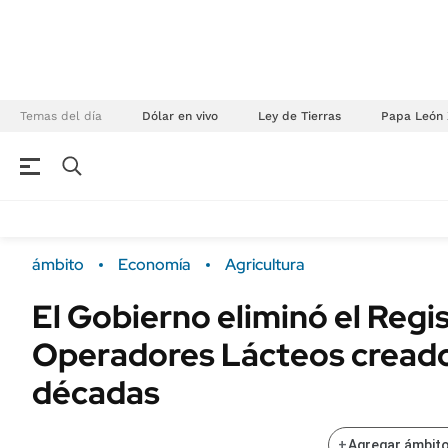
Temas del día
Dólar en vivo
Ley de Tierras
Papa León 
NEGOCIOS
ÚLTIMAS NOTICIAS
Especiales Ámbito
ECONOMÍA
ámbito
Economía
Agricultura
Real Estate
Banco de Datos
El Gobierno eliminó el Regi
Sustentabilidad
Campo
Operadores Lácteos cread
Seguros
FINANZAS
ENERGY REPORT
décadas
Dólar
POLÍTICA
Mercados
+
Agregar ámbito
Nacional