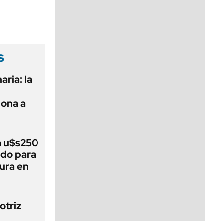
viernes de 10 a 18
s
aria: la
ona a
á u$s250
ado para
tura en
otriz