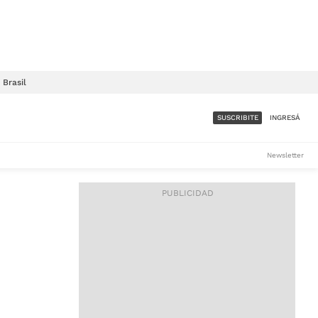
Brasil
SUSCRIBITE
INGRESÁ
SUMATE A LA COMUNIDAD
Newsletter
DE ÁMBITO
LES
ACCESO FULL - $1.800/MES
ES
CORPORATIVO - CONSULTAR
Si tenés dudas comunicate
con nosotros a
IOS
suscripciones@ambito.com.ar
Llamanos al (54) 11 4556-
9147/48 o
al (54) 11 4449-3256 de lunes a