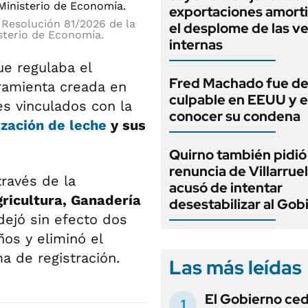
exportaciones amort
a Resolución 81/2026 de la
el desplome de las v
isterio de Economía.
internas
e regulaba el
Fred Machado fue de
ramienta creada en
culpable en EEUU y 
res vinculados con la
conocer su condena
zación de leche
y sus
Quirno también pidió 
renuncia de Villarruel
través de la
acusó de intentar
gricultura, Ganadería
desestabilizar al Gob
dejó sin efecto dos
os y eliminó el
a de registración.
Las más leídas
El Gobierno ce