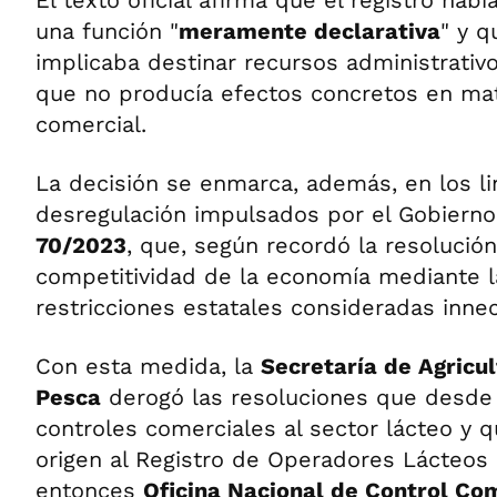
El texto oficial afirma que el registro ha
una función "
meramente declarativa
" y q
implicaba destinar recursos administrativ
que no producía efectos concretos en mat
comercial.
La decisión se enmarca, además, en los l
desregulación impulsados por el Gobierno 
70/2023
, que, según recordó la resolució
competitividad de la economía mediante l
restricciones estatales consideradas innec
Con esta medida, la
Secretaría de Agricul
Pesca
derogó las resoluciones que desde
controles comerciales al sector lácteo y 
origen al Registro de Operadores Lácteos b
entonces
Oficina Nacional de Control Co