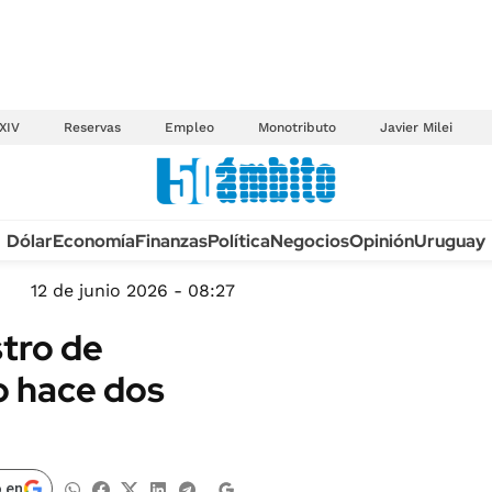
XIV
Reservas
Empleo
Monotributo
Javier Milei
Anuario autos 2026
Dólar
Economía
Finanzas
Política
Negocios
Opinión
Uruguay
TECNOLOGÍA
NOVEDADES FISCA
MÉXICO
12 de junio 2026 - 08:27
EDICTOS JUDICIAL
OPINIÓN
stro de
MULTAS
MUNDO
o hace dos
LICITACIONES
INFORMACIÓN GENERAL
CUADROS TARIFAR
ESPECTÁCULOS
RECALL
DEPORTES
 en