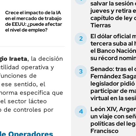
salvar la sesión
jueves y retira e
Crece el impacto de la IA
capítulo de ley 
en el mercado de trabajo
de EEUU: ¿puede afectar
Tierras
el nivel de empleo?
El dólar oficial
tercera suba al 
el Banco Nación
su récord nomin
gio Iraeta
, la decisión
tilidad operativa y
Senado: tras el
 funciones de
Fernández Sagas
legislador pidió
 ese sentido, el
participar de m
norma específica que
virtual en la ses
el sector lácteo
León XIV, Argen
io de controles por
un viaje con se
políticas del le
Francisco
 de Operadores