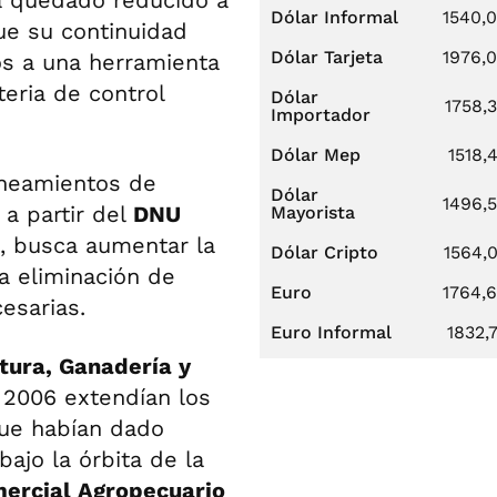
bía quedado reducido a
Dólar Informal
1540,
ue su continuidad
Dólar Tarjeta
1976,
os a una herramienta
eria de control
Dólar
1758,
Importador
Dólar Mep
1518,
ineamientos de
Dólar
1496,
a partir del
DNU
Mayorista
n, busca aumentar la
Dólar Cripto
1564,
a eliminación de
Euro
1764,
esarias.
Euro Informal
1832,
tura, Ganadería y
 2006 extendían los
que habían dado
ajo la órbita de la
mercial Agropecuario