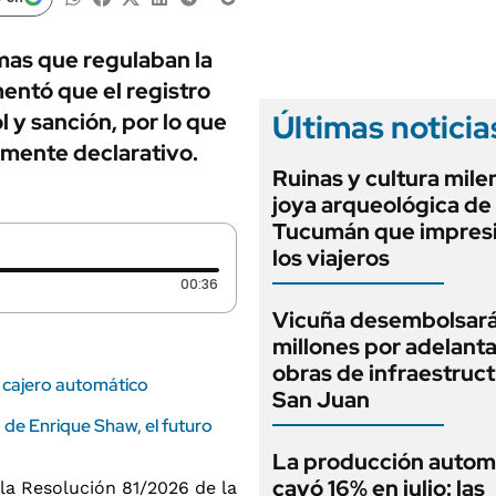
ANUARIO 2025
LIFESTYLE
EDICIÓN IMPRESA
AUTOS
mas que regulaban la
entó que el registro
Últimas noticia
 y sanción, por lo que
amente declarativo.
Ruinas y cultura milen
joya arqueológica de
Tucumán que impresi
los viajeros
Duración: 36 segundos
00:36
Vicuña desembolsar
millones por adelant
obras de infraestruc
el cajero automático
San Juan
ra de Enrique Shaw, el futuro
La producción autom
cayó 16% en julio: las