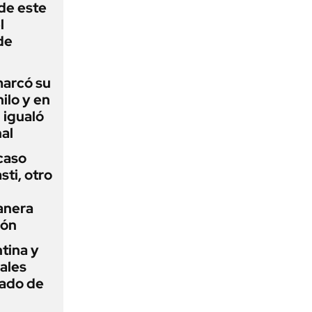
 de este
l
de
 marcó su
hilo y en
 igualó
al
 caso
ti, otro
anera
ión
tina y
ñales
gado de