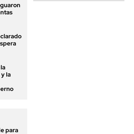
iguaron
entas
clarado
espera
la
 y la
ierno
de para