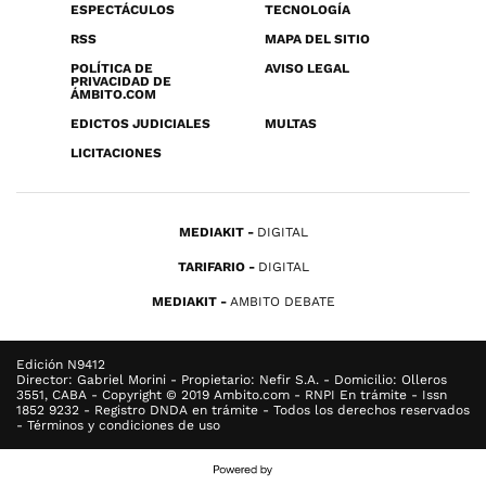
ESPECTÁCULOS
TECNOLOGÍA
RSS
MAPA DEL SITIO
POLÍTICA DE
AVISO LEGAL
PRIVACIDAD DE
ÁMBITO.COM
EDICTOS JUDICIALES
MULTAS
LICITACIONES
MEDIAKIT
DIGITAL
TARIFARIO
DIGITAL
MEDIAKIT
AMBITO DEBATE
Edición N9412
Director: Gabriel Morini - Propietario: Nefir S.A. - Domicilio: Olleros
3551, CABA - Copyright © 2019 Ambito.com - RNPI En trámite - Issn
1852 9232 - Registro DNDA en trámite - Todos los derechos reservados
- Términos y condiciones de uso