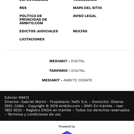
RSS
MAPA DEL SITIO
POLÍTICA DE
AVISO LEGAL
PRIVACIDAD DE
ÁMBITO.COM
EDICTOS JUDICIALES
MULTAS
LICITACIONES
MEDIAKIT
DIGITAL
TARIFARIO
DIGITAL
MEDIAKIT
AMBITO DEBATE
Edición N9412
Director: Gabriel Morini - Propietario: Nefir S.A. - Domicilio: Olleros
3551, CABA - Copyright © 2019 Ambito.com - RNPI En trámite - Issn
1852 9232 - Registro DNDA en trámite - Todos los derechos reservados
- Términos y condiciones de uso