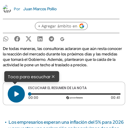
Juan Marcos Pollio
Por
+ Agregar ámbito en
De todas maneras, las consultoras aclararon que aún resta conocer
la reacción del mercado durante los próximos días y las medidas
que tomará el Gobierno. Además, plantearon que la caída de la
actividad le pone un techo al traslado a precios.
×
Toca para escuchar
ESCUCHAR EL RESUMEN DE LA NOTA
Tiempo transcurrido: 0 segundos
Dura
00:00
00:41
Los empresarios esperan una inflación del 5% para 2026