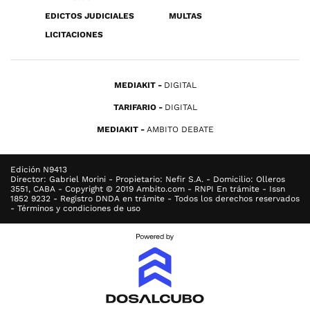
EDICTOS JUDICIALES
MULTAS
LICITACIONES
MEDIAKIT
DIGITAL
TARIFARIO
DIGITAL
MEDIAKIT
AMBITO DEBATE
Edición N9413
Director: Gabriel Morini - Propietario: Nefir S.A. - Domicilio: Olleros
3551, CABA - Copyright © 2019 Ambito.com - RNPI En trámite - Issn
1852 9232 - Registro DNDA en trámite - Todos los derechos reservados
- Términos y condiciones de uso