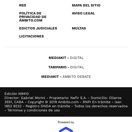
RSS
MAPA DEL SITIO
POLÍTICA DE
AVISO LEGAL
PRIVACIDAD DE
ÁMBITO.COM
EDICTOS JUDICIALES
MULTAS
LICITACIONES
MEDIAKIT
DIGITAL
TARIFARIO
DIGITAL
MEDIAKIT
AMBITO DEBATE
Edición N9410
Director: Gabriel Morini - Propietario: Nefir S.A. - Domicilio: Olleros
3551, CABA - Copyright © 2019 Ambito.com - RNPI En trámite - Issn
1852 9232 - Registro DNDA en trámite - Todos los derechos reservados
- Términos y condiciones de uso