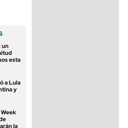
viernes de 10 a 18
s
 un
nitud
nos esta
ó a Lula
ntina y
 Week
 de
arán la