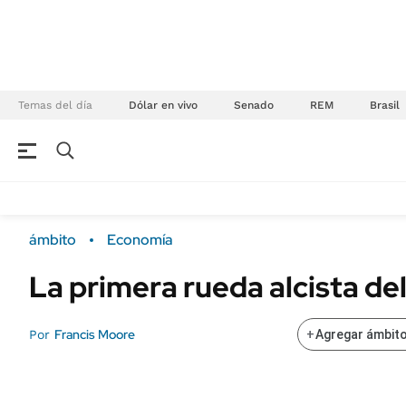
Temas del día
Dólar en vivo
Senado
REM
Brasil
NEGOCIOS
ÚLTIMAS NOTICIAS
Especiales Ámbito
ECONOMÍA
ámbito
Economía
Real Estate
Banco de Datos
La primera rueda alcista de
Sustentabilidad
Campo
Seguros
FINANZAS
Francis Moore
Por
+
Agregar ámbito
ENERGY REPORT
Dólar
POLÍTICA
Mercados
Nacional