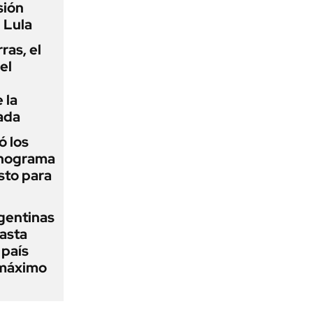
sión
 Lula
rras, el
el
 la
ada
 los
onograma
sto para
gentinas
asta
 país
 máximo