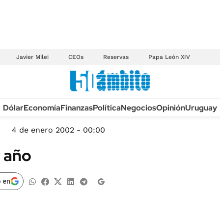
Javier Milei
CEOs
Reservas
Papa León XIV
Anuario autos 2026
Dólar
Economía
Finanzas
Política
Negocios
Opinión
Uruguay
TECNOLOGÍA
NOVEDADES FISCA
MÉXICO
4 de enero 2002 - 00:00
EDICTOS JUDICIAL
OPINIÓN
l año
MULTAS
MUNDO
LICITACIONES
INFORMACIÓN GENERAL
 en
CUADROS TARIFAR
ESPECTÁCULOS
RECALL
DEPORTES