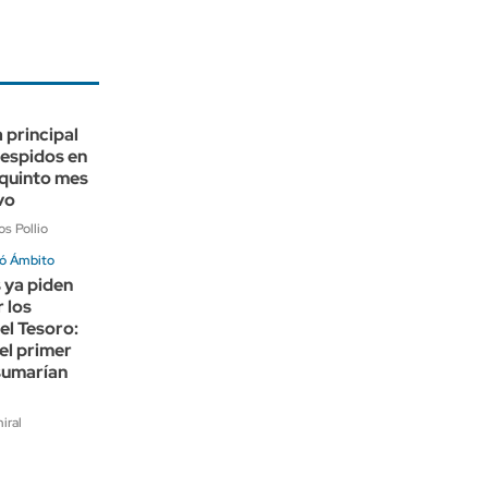
a principal
despidos en
quinto mes
vo
s Pollio
ó Ámbito
 ya piden
r los
el Tesoro:
el primer
sumarían
iral