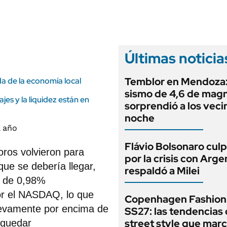
ANUARIO 2025
LIFESTYLE
EDICIÓN IMPRESA
AUTOS
Últimas noticia
Temblor en Mendoza:
a de la economía local
sismo de 4,6 de mag
ajes y la liquidez están en
sorprendió a los veci
noche
Flávio Bolsonaro culp
oros volvieron para
por la crisis con Arge
que se debería llegar,
respaldó a Milei
ba de 0,98%
or el NASDAQ, lo que
Copenhagen Fashion
nuevamente por encima de
SS27: las tendencias
street style que marc
 quedar