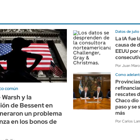
Datos de julio
La IA fue l
causa de 
EEUU por 
consecuti
Por Juan Marco
Como adelant
Provincias
refinancia
co común
rescates d
 Warsh y la
Chaco dio 
ión de Bessent en
paso y se 
neraron un problema
más
nza en los bonos de
Por Carlos Lam