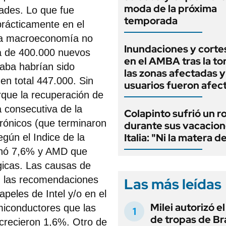
moda de la próxima
ades. Lo que fue
temporada
 prácticamente en el
 la macroeconomía no
Inundaciones y cortes
ca de 400.000 nuevos
en el AMBA tras la t
aba habrían sido
las zonas afectadas 
en total 447.000. Sin
usuarios fueron afec
rque la recuperación de
 consecutiva de la
Colapinto sufrió un r
rónicos (que terminaron
durante sus vacacion
Italia: "Ni la matera d
gún el Indice de la
 ganó 7,6% y AMD que
gicas. Las causas de
n las recomendaciones
Las más leídas
peles de Intel y/o en el
Milei autorizó e
emiconductores que las
de tropas de Bra
crecieron 1,6%. Otro de