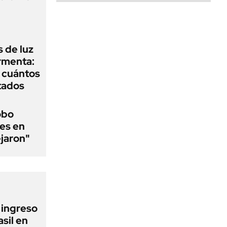
 de luz
ormenta:
y cuántos
tados
obo
es en
ejaron"
l ingreso
sil en