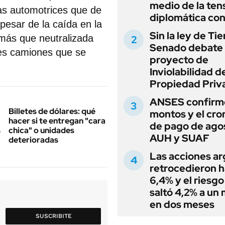
medio de la ten
as automotrices que de
diplomática con
esar de la caída en la
Sin la ley de Tie
más que neutralizada
Senado debate 
les camiones que se
proyecto de
Inviolabilidad de
Propiedad Priv
ANSES confirmó
Billetes de dólares: qué
montos y el cr
hacer si te entregan "cara
de pago de ago
chica" o unidades
AUH y SUAF
deterioradas
Las acciones ar
retrocedieron h
6,4% y el riesgo
saltó 4,2% a un
en dos meses
SUSCRIBITE