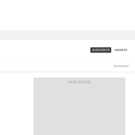
SUSCRIBITE
INGRESÁ
SUMATE A LA COMUNIDAD
Newsletter
DE ÁMBITO
LES
ACCESO FULL - $1.800/MES
ES
CORPORATIVO - CONSULTAR
Si tenés dudas comunicate
con nosotros a
IOS
suscripciones@ambito.com.ar
Llamanos al (54) 11 4556-
9147/48 o
al (54) 11 4449-3256 de lunes a