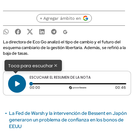
+ Agregar ámbito en
La directora de Eco Go analizó el tipo de cambio y el futuro del
esquema cambiario de la gestión libertaria. Además, se refirió a la
baja de tasas.
×
Toca para escuchar
ESCUCHAR EL RESUMEN DE LA NOTA
Tiempo transcurrido: 0 segundos
Dura
00:00
00:46
La Fed de Warsh y la intervención de Bessent en Japón
generaron un problema de confianza en los bonos de
EEUU