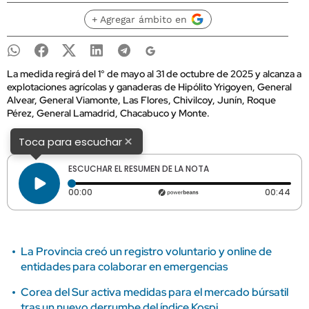
+ Agregar ámbito en
La medida regirá del 1° de mayo al 31 de octubre de 2025 y alcanza a
explotaciones agrícolas y ganaderas de Hipólito Yrigoyen, General
Alvear, General Viamonte, Las Flores, Chivilcoy, Junín, Roque
Pérez, General Lamadrid, Chacabuco y Monte.
×
Toca para escuchar
ESCUCHAR EL RESUMEN DE LA NOTA
Tiempo transcurrido: 0 segundos
Dura
00:00
00:44
La Provincia creó un registro voluntario y online de
entidades para colaborar en emergencias
Corea del Sur activa medidas para el mercado búrsatil
tras un nuevo derrumbe del índice Kospi