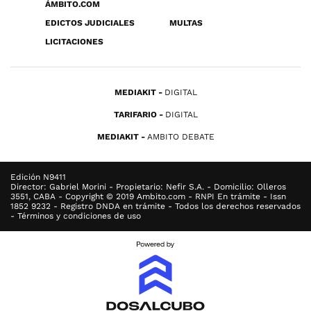
ÁMBITO.COM
EDICTOS JUDICIALES
MULTAS
LICITACIONES
MEDIAKIT
DIGITAL
TARIFARIO
DIGITAL
MEDIAKIT
AMBITO DEBATE
Edición N9411
Director: Gabriel Morini - Propietario: Nefir S.A. - Domicilio: Olleros
3551, CABA - Copyright © 2019 Ambito.com - RNPI En trámite - Issn
1852 9232 - Registro DNDA en trámite - Todos los derechos reservados
- Términos y condiciones de uso