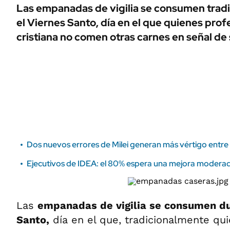
ÁMBITO DEBATE
Las empanadas de vigilia se consumen trad
Municipios
el Viernes Santo, día en el que quienes profe
MEDIAKIT AMBITO DEBATE
URUGUAY
cristiana no comen otras carnes en señal de 
Dos nuevos errores de Milei generan más vértigo entre 
Ejecutivos de IDEA: el 80% espera una mejora moderad
Las
empanadas de vigilia se consumen du
Santo,
día en el que, tradicionalmente qu