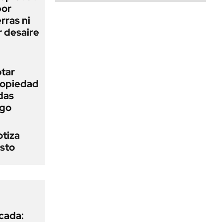
bor
rras ni
 desaire
otar
Propiedad
das
ego
otiza
osto
icada: