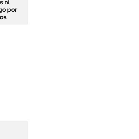
s ni
go por
dos