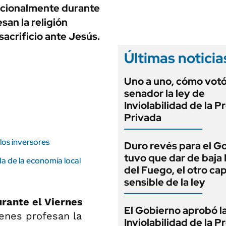
ANUARIO 2025
icionalmente durante
LIFESTYLE
EDICIÓN IMPRESA
san la religión
AUTOS
sacrificio ante Jesús.
Últimas noticia
Uno a uno, cómo vot
senador la ley de
Inviolabilidad de la 
Privada
los inversores
Duro revés para el G
tuvo que dar de baja
a de la economía local
del Fuego, el otro cap
sensible de la ley
rante el Viernes
El Gobierno aprobó l
ienes profesan la
Inviolabilidad de la 