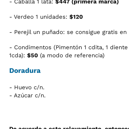
- Caballa 1 lata:
$447 (primera marca)
- Verdeo 1 unidades:
$120
- Perejil un puñado: se consigue gratis e
- Condimentos (Pimentón 1 cdita, 1 diente 
1cda):
$50
(a modo de referencia)
Doradura
- Huevo c/n.
- Azúcar c/n.
De acuerdo a este relevamiento, entonces