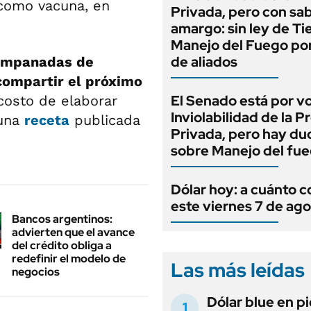
 como vacuna, en
Privada, pero con sa
amargo: sin ley de Tie
Manejo del Fuego por
de aliados
 empanadas de
compartir el próximo
El Senado está por v
 costo de elaborar
Inviolabilidad de la 
 una
receta
publicada
Privada, pero hay du
sobre Manejo del fu
Dólar hoy: a cuánto c
este viernes 7 de ag
Bancos argentinos:
advierten que el avance
del crédito obliga a
redefinir el modelo de
Las más leídas
negocios
Dólar blue en p