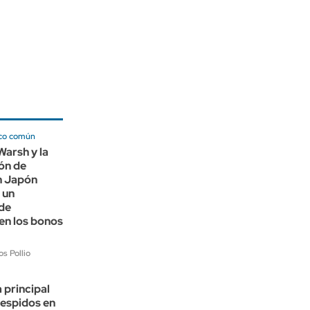
co común
Warsh y la
ón de
n Japón
 un
de
en los bonos
s Pollio
a principal
despidos en