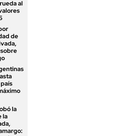
rueda al
 valores
5
por
idad de
ivada,
 sobre
go
gentinas
asta
 país
 máximo
obó la
 la
ada,
 amargo: