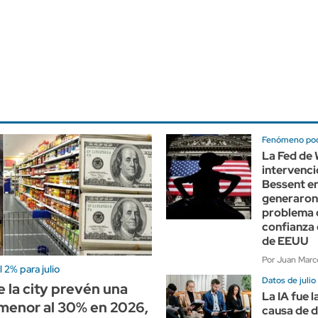
Fenómeno po
La Fed de 
intervenci
Bessent e
generaron
problema 
confianza 
de EEUU
Por Juan Marco
 2% para julio
Datos de julio
 la city prevén una
La IA fue l
 menor al 30% en 2026,
causa de 