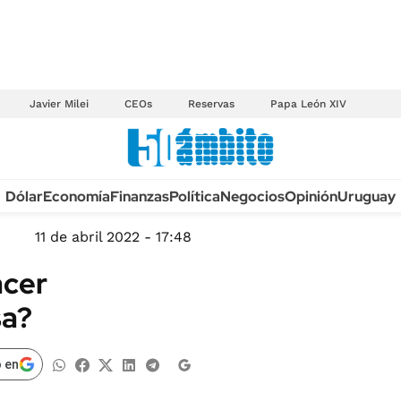
Javier Milei
CEOs
Reservas
Papa León XIV
Anuario autos 2026
Dólar
Economía
Finanzas
Política
Negocios
Opinión
Uruguay
TECNOLOGÍA
NOVEDADES FISCA
MÉXICO
11 de abril 2022 - 17:48
EDICTOS JUDICIAL
OPINIÓN
acer
MULTAS
MUNDO
sa?
LICITACIONES
INFORMACIÓN GENERAL
CUADROS TARIFAR
ESPECTÁCULOS
 en
RECALL
DEPORTES