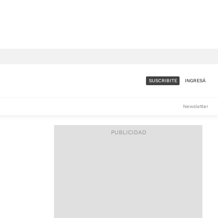
SUSCRIBITE
INGRESÁ
SUMATE A LA COMUNIDAD
Newsletter
DE ÁMBITO
LES
ACCESO FULL - $1.800/MES
ES
CORPORATIVO - CONSULTAR
Si tenés dudas comunicate
con nosotros a
IOS
suscripciones@ambito.com.ar
Llamanos al (54) 11 4556-
9147/48 o
al (54) 11 4449-3256 de lunes a