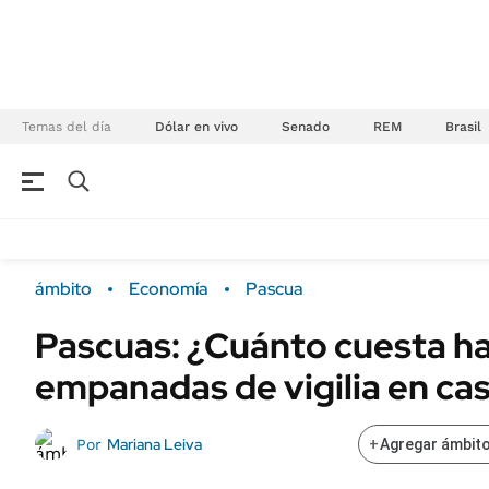
Temas del día
Dólar en vivo
Senado
REM
Brasil
NEGOCIOS
ÚLTIMAS NOTICIAS
Especiales Ámbito
ECONOMÍA
ámbito
Economía
Pascua
Real Estate
Banco de Datos
Pascuas: ¿Cuánto cuesta h
Sustentabilidad
Campo
empanadas de vigilia en ca
Seguros
FINANZAS
ENERGY REPORT
Dólar
Mariana Leiva
Por
+
Agregar ámbito
POLÍTICA
Mercados
Nacional