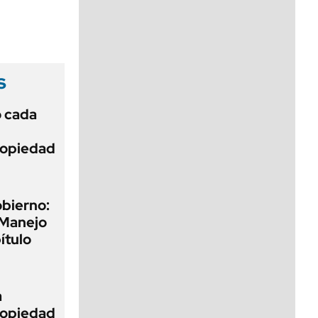
viernes de 10 a 18
s
ó cada
Propiedad
obierno:
 Manejo
ítulo
a
Propiedad