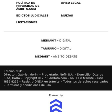
POLÍTICA DE
AVISO LEGAL
PRIVACIDAD DE
ÁMBITO.COM
EDICTOS JUDICIALES
MULTAS
LICITACIONES
MEDIAKIT
DIGITAL
TARIFARIO
DIGITAL
MEDIAKIT
AMBITO DEBATE
Edición N9415
Director: Gabriel Morini - Propietario: Nefir S.A. - Domicilio: Olleros
3551, CABA - Copyright © 2019 Ambito.com - RNPI En trámite - Issn
1852 9232 - Registro DNDA en trámite - Todos los derechos reservados
- Términos y condiciones de uso