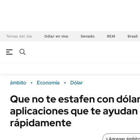
Temas del día
Dólar en vivo
Senado
REM
Brasil
NEGOCIOS
ÚLTIMAS NOTICIAS
Especiales Ámbito
ECONOMÍA
ámbito
Economía
Dólar
Real Estate
Banco de Datos
Que no te estafen con dólare
Sustentabilidad
Campo
aplicaciones que te ayudan
Seguros
FINANZAS
ENERGY REPORT
rápidamente
Dólar
POLÍTICA
Mercados
+
Agregar ámbito
Nacional