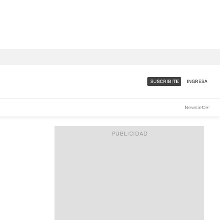
SUSCRIBITE
INGRESÁ
SUMATE A LA COMUNIDAD
Newsletter
DE ÁMBITO
LES
ACCESO FULL - $1.800/MES
ES
CORPORATIVO - CONSULTAR
Si tenés dudas comunicate
con nosotros a
IOS
suscripciones@ambito.com.ar
Llamanos al (54) 11 4556-
9147/48 o
al (54) 11 4449-3256 de lunes a