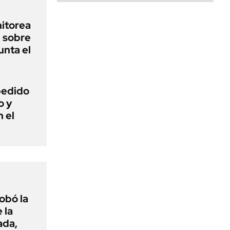
nitorea
l sobre
unta el
 pedido
o y
n el
obó la
 la
ada,