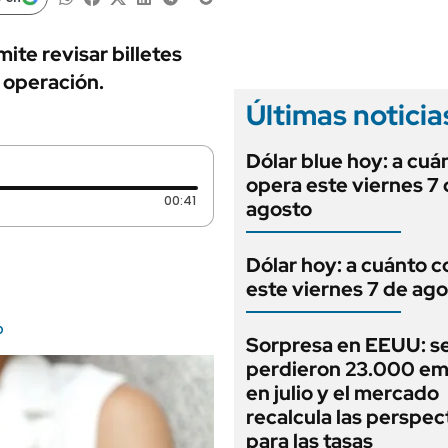
ANUARIO 2025
LIFESTYLE
EDICIÓN IMPRESA
AUTOS
ite revisar billetes
 operación.
Últimas noticia
Dólar blue hoy: a cuá
opera este viernes 7
Duración: 41 segundos
00:41
agosto
Dólar hoy: a cuánto c
este viernes 7 de ag
o
Sorpresa en EEUU: s
perdieron 23.000 em
en julio y el mercado
recalcula las perspec
para las tasas