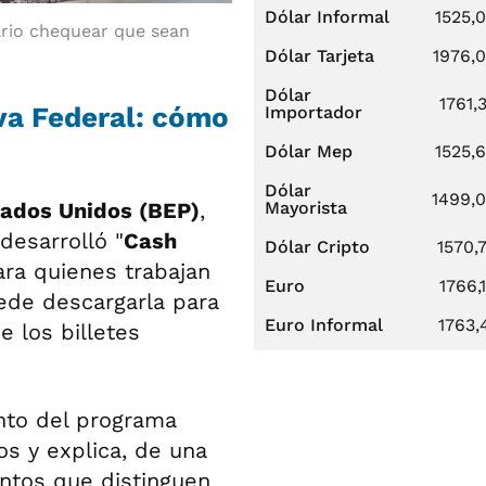
Dólar Informal
1525,
ario chequear que sean
Dólar Tarjeta
1976,
Dólar
1761,
rva Federal: cómo
Importador
Dólar Mep
1525,
Dólar
1499,
tados Unidos (BEP)
,
Mayorista
 desarrolló "
Cash
Dólar Cripto
1570,
ara quienes trabajan
Euro
1766,
ede descargarla para
Euro Informal
1763,
e los billetes
to del programa
s y explica, de una
ntos que distinguen