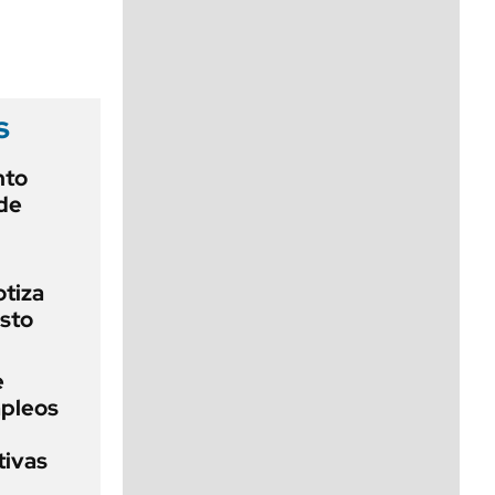
viernes de 10 a 18
s
nto
 de
otiza
osto
e
pleos
tivas