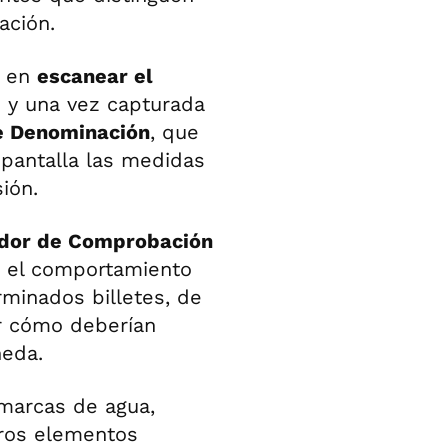
ación.
e en
escanear el
 y una vez capturada
e Denominación
, que
n pantalla las medidas
ión.
dor de Comprobación
e el comportamiento
minados billetes, de
r cómo deberían
neda.
marcas de agua,
tros elementos