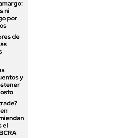
 amargo:
s ni
go por
dos
ores de
más
s
es
uentos y
ostener
gosto
 trade?
 en
omiendan
s el
l BCRA