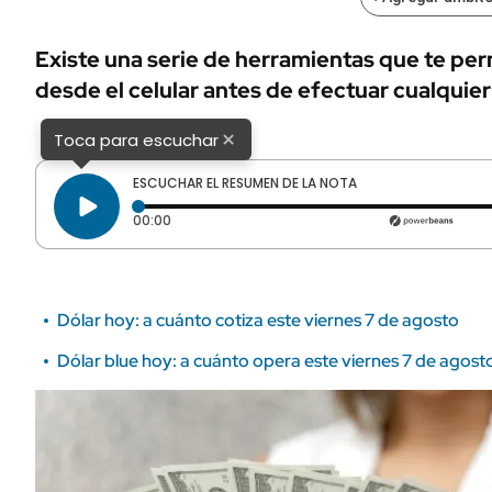
ÁMBITO DEBATE
Municipios
MEDIAKIT AMBITO DEBATE
Existe una serie de herramientas que te perm
URUGUAY
desde el celular antes de efectuar cualquier
×
Toca para escuchar
ESCUCHAR EL RESUMEN DE LA NOTA
Tiempo transcurrido: 0 segundos
00:00
Dólar hoy: a cuánto cotiza este viernes 7 de agosto
Dólar blue hoy: a cuánto opera este viernes 7 de agost