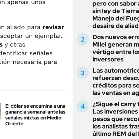
en apenas unos
pero con sabor
sin ley de Tierra
Manejo del Fue
desaire de alia
 un aliado para
revisar
aceptar un ejemplar.
Dos nuevos err
Milei generan 
es
y otras
vértigo entre lo
dentificar señales
inversores
ción necesaria para
Las automotric
refuerzan desc
créditos para s
las ventas en a
¿Sigue el carry
El dólar se encamina a una
Las inversiones
ganancia semanal ante las
señales mixtas en Medio
pesos que rec
Oriente
los analistas tra
último REM de