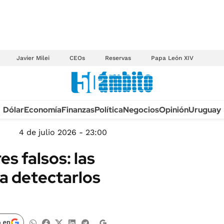
Javier Milei
CEOs
Reservas
Papa León XIV
Anuario autos 2026
Dólar
Economía
Finanzas
Política
Negocios
Opinión
Uruguay
TECNOLOGÍA
NOVEDADES FISCA
MÉXICO
4 de julio 2026 - 23:00
EDICTOS JUDICIAL
OPINIÓN
s falsos: las
MULTAS
MUNDO
 a detectarlos
LICITACIONES
INFORMACIÓN GENERAL
CUADROS TARIFAR
ESPECTÁCULOS
RECALL
DEPORTES
 en