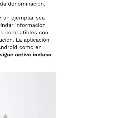
ada denominación.
ue un ejemplar sea
rindar información
es compatibles con
ución. La aplicación
 Android como en
sigue activa incluso