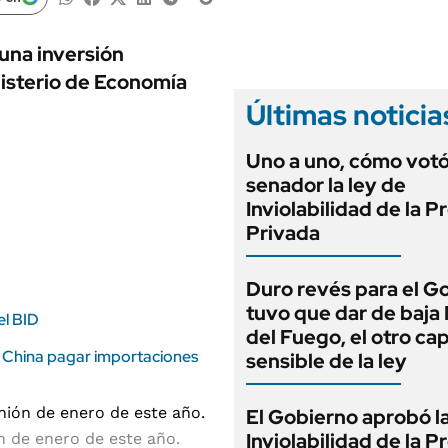
ANUARIO 2025
LIFESTYLE
EDICIÓN IMPRESA
AUTOS
una inversión
nisterio de Economía
Últimas noticia
Uno a uno, cómo vot
senador la ley de
Inviolabilidad de la 
Privada
Duro revés para el G
tuvo que dar de baja
el BID
del Fuego, el otro cap
n China pagar importaciones
sensible de la ley
El Gobierno aprobó l
Inviolabilidad de la 
n de enero de este año.