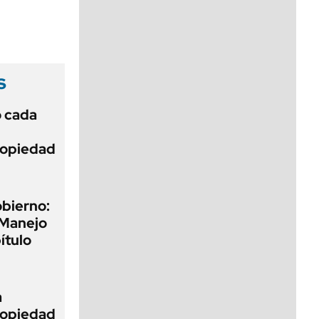
viernes de 10 a 18
s
ó cada
Propiedad
obierno:
 Manejo
ítulo
a
Propiedad