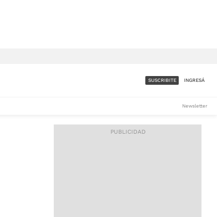
SUSCRIBITE
INGRESÁ
SUMATE A LA COMUNIDAD
Newsletter
DE ÁMBITO
LES
ACCESO FULL - $1.800/MES
ES
CORPORATIVO - CONSULTAR
Si tenés dudas comunicate
con nosotros a
IOS
suscripciones@ambito.com.ar
Llamanos al (54) 11 4556-
9147/48 o
al (54) 11 4449-3256 de lunes a