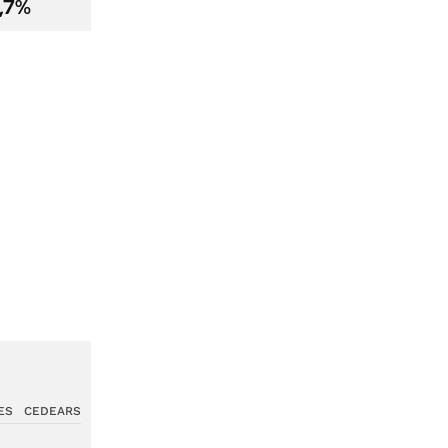
2,7%
ES
CEDEARS