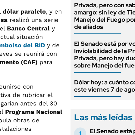
Privada, pero con sa
l
dólar paralelo
, y en
amargo: sin ley de Tie
Manejo del Fuego por
ssa
realizó una serie
de aliados
del
Banco Central
y
actual situación
El Senado está por v
mbolso del BID
y de
Inviolabilidad de la 
ueves se reunirá con
Privada, pero hay du
omento (CAF)
para
sobre Manejo del fu
Dólar hoy: a cuánto c
eunirse con
este viernes 7 de ag
iva de rubricar el
garían antes del 30
el
Programa Nacional
Las más leídas
ipula obras de
stalaciones
El Senado está 