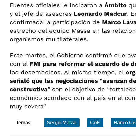
Fuentes oficiales le indicaron a
Ámbito
qu
y el jefe de asesores
Leonardo Madcur
. E
confirmada la participación de
Marco Lav
estrecho del equipo Massa en las relacion
organismos multilaterales.
Este martes, el Gobierno confirmó que ava
con el
FMI para reformar el acuerdo de 
los desembolsos. Al mismo tiempo, el
org
señaló que las negociaciones "avanzan d
constructiva"
con el objetivo de "fortalec
económico acordado con el país en el con
muy severa".
Temas
Sergio Massa
CAF
Banco Cen