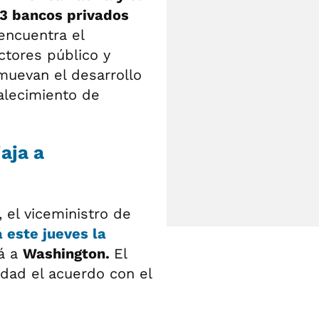
13 bancos privados
 encuentra el
ctores público y
omuevan el desarrollo
talecimiento de
aja a
, el viceministro de
á
este jueves
la
rá a
Washington.
El
dad el acuerdo con el