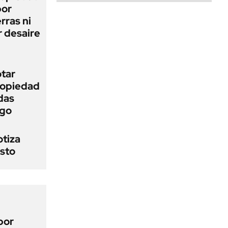
bor
rras ni
 desaire
otar
Propiedad
das
ego
otiza
osto
por