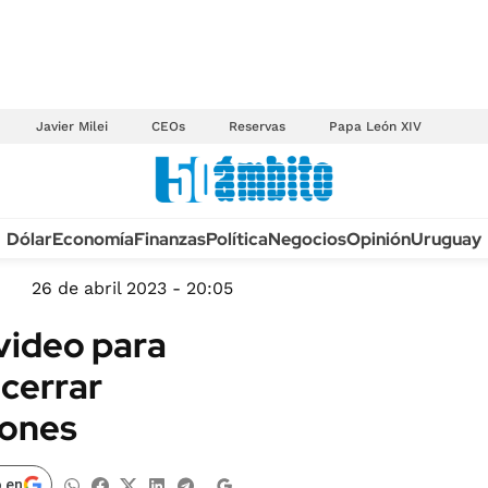
Javier Milei
CEOs
Reservas
Papa León XIV
Anuario autos 2026
Dólar
Economía
Finanzas
Política
Negocios
Opinión
Uruguay
TECNOLOGÍA
NOVEDADES FISCA
MÉXICO
26 de abril 2023 - 20:05
EDICTOS JUDICIAL
OPINIÓN
video para
MULTAS
MUNDO
 cerrar
LICITACIONES
INFORMACIÓN GENERAL
lones
CUADROS TARIFAR
ESPECTÁCULOS
RECALL
DEPORTES
 en