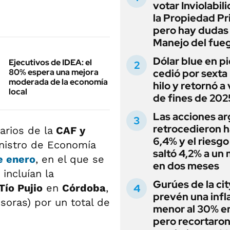
votar Inviolabil
la Propiedad Pr
pero hay dudas
Manejo del fue
Dólar blue en p
Ejecutivos de IDEA: el
80% espera una mejora
cedió por sexta 
moderada de la economía
hilo y retornó a
local
de fines de 202
Las acciones ar
retrocedieron h
arios de la
CAF y
6,4% y el riesgo
inistro de Economía
saltó 4,2% a un
e enero
, en el que se
en dos meses
incluían la
Gurúes de la cit
Tío Pujio
en
Córdoba
,
prevén una infl
soras) por un total de
menor al 30% e
pero recortaron