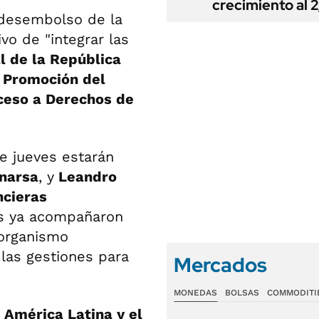
crecimiento al 
 desembolso de la
ivo de "integrar las
 de la República
Promoción del
cceso a Derechos de
e jueves estarán
narsa
, y
Leandro
ncieras
s ya acompañaron
 organismo
 las gestiones para
Mercados
MONEDAS
BOLSAS
COMMODITI
 América Latina y el