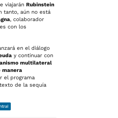
e viajarán
Rubinstein
n tanto, aún no está
agna
, colaborador
es con los
nzará en el diálogo
deuda
y continuar con
anismo multilateral
e manera
er el programa
texto de la sequía
tral