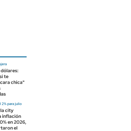
jera
 dólares:
si te
cara chica"
s
das
 2% para julio
la city
 inflación
30% en 2026,
taron el