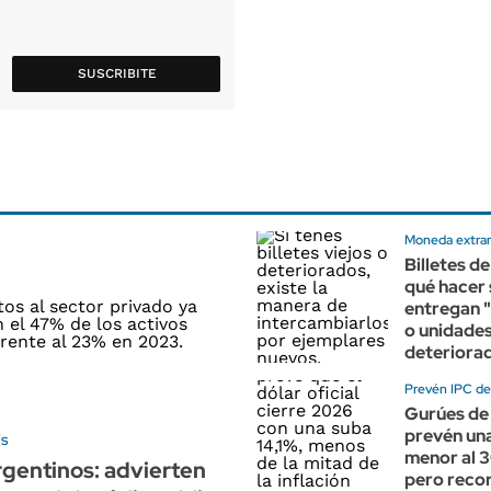
SUSCRIBITE
Moneda extran
Billetes de
qué hacer 
entregan "
o unidade
deteriora
Prevén IPC del
Gurúes de 
prevén una
's
menor al 
gentinos: advierten
pero recor