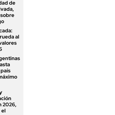
idad de
ivada,
 sobre
go
icada:
rueda al
 valores
5
gentinas
asta
 país
 máximo
y
ación
n 2026,
 el