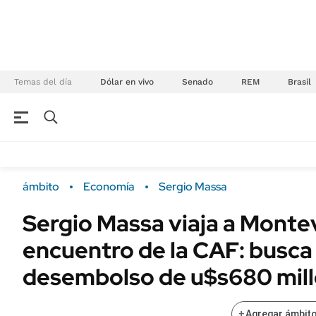
Temas del día
Dólar en vivo
Senado
REM
Brasil
NEGOCIOS
ÚLTIMAS NOTICIAS
Especiales Ámbito
ECONOMÍA
ámbito
Economía
Sergio Massa
Real Estate
Banco de Datos
Sergio Massa viaja a Monte
Sustentabilidad
Campo
encuentro de la CAF: busca
Seguros
FINANZAS
ENERGY REPORT
desembolso de u$s680 mil
Dólar
POLÍTICA
Mercados
+
Agregar ámbito
Nacional