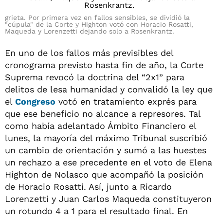
grieta. Por primera vez en fallos sensibles, se dividió la
"cúpula" de la Corte y Highton votó con Horacio Rosatti,
Maqueda y Lorenzetti dejando solo a Rosenkrantz.
En uno de los fallos más previsibles del
cronograma previsto hasta fin de año, la Corte
Suprema revocó la doctrina del “2x1” para
delitos de lesa humanidad y convalidó la ley que
el
Congreso
votó en tratamiento exprés para
que ese beneficio no alcance a represores. Tal
como había adelantado Ámbito Financiero el
lunes, la mayoría del máximo Tribunal suscribió
un cambio de orientación y sumó a las huestes
un rechazo a ese precedente en el voto de Elena
Highton de Nolasco que acompañó la posición
de Horacio Rosatti. Así, junto a Ricardo
Lorenzetti y Juan Carlos Maqueda constituyeron
un rotundo 4 a 1 para el resultado final. En