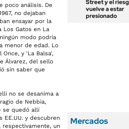
Street y el ries
e poco análisis. De
vuelve a estar
1967, no dejaban
presionado
aban ensayar por la
 a Los Gatos en La
e ningún modo podría
ra menor de edad. Lo
 Once, y 'La Balsa',
e Álvarez, del sello
rió sin saber que
elli no se desanima a
fragio de Nebbia,
e se quedó allí
os EE.UU. y descubren
Mercados
, respectivamente, un