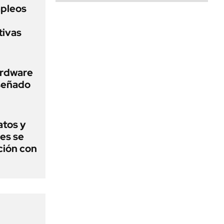
pleos
tivas
ardware
iseñado
atos y
es se
ción con