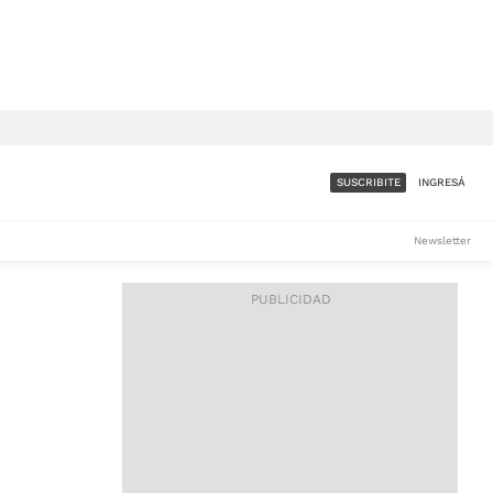
SUSCRIBITE
INGRESÁ
SUMATE A LA COMUNIDAD
Newsletter
DE ÁMBITO
LES
ACCESO FULL - $1.800/MES
ES
CORPORATIVO - CONSULTAR
Si tenés dudas comunicate
con nosotros a
IOS
suscripciones@ambito.com.ar
Llamanos al (54) 11 4556-
9147/48 o
al (54) 11 4449-3256 de lunes a