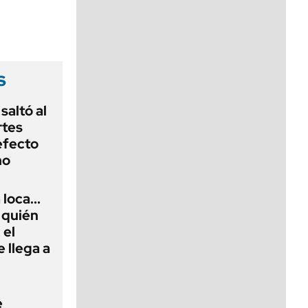
viernes de 10 a 18
s
saltó al
rtes
efecto
no
loca...
 quién
 el
 llega a
e