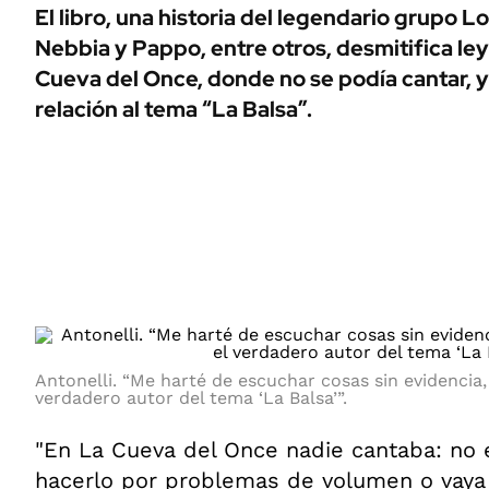
ÁMBITO DEBATE
El libro, una historia del legendario grupo L
Municipios
Nebbia y Pappo, entre otros, desmitifica le
MEDIAKIT AMBITO DEBATE
URUGUAY
Cueva del Once, donde no se podía cantar, y
relación al tema “La Balsa”.
Antonelli. “Me harté de escuchar cosas sin evidencia
verdadero autor del tema ‘La Balsa’”.
"En La Cueva del Once nadie cantaba: no 
hacerlo por problemas de volumen o vaya