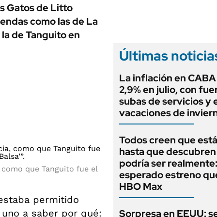
ANUARIO 2025
os Gatos de Litto
LIFESTYLE
EDICIÓN IMPRESA
yendas como las de La
AUTOS
 la de Tanguito en
Últimas noticia
La inflación en CABA 
2,9% en julio, con fue
subas de servicios y 
vacaciones de invier
Todos creen que está 
hasta que descubren
podría ser realmente:
, como que Tanguito fue el
esperado estreno que
HBO Max
estaba permitido
 uno a saber por qu
é:
Sorpresa en EEUU: s