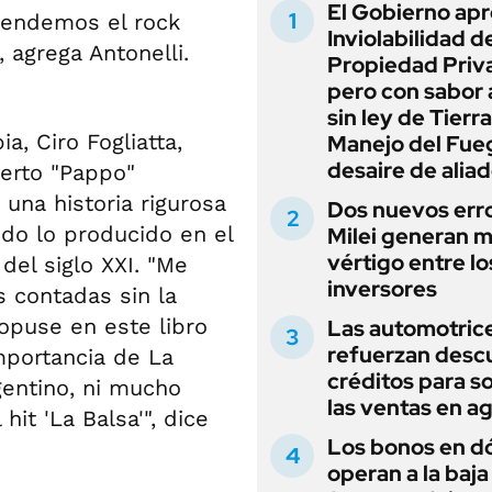
El Gobierno apr
tendemos el rock
Inviolabilidad de
agrega Antonelli.
Propiedad Priv
pero con sabor
sin ley de Tierra
a, Ciro Fogliatta,
Manejo del Fue
desaire de alia
berto "Pappo"
una historia rigurosa
Dos nuevos err
do lo producido en el
Milei generan 
vértigo entre lo
del siglo XXI. "Me
inversores
 contadas sin la
opuse en este libro
Las automotric
refuerzan desc
mportancia de La
créditos para s
entino, ni mucho
las ventas en a
it 'La Balsa'", dice
Los bonos en d
operan a la baja