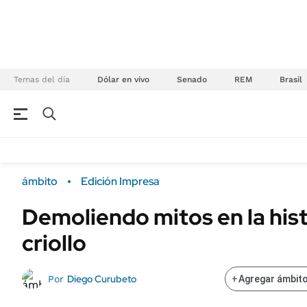
Temas del día
Dólar en vivo
Senado
REM
Brasil
NEGOCIOS
ÚLTIMAS NOTICIAS
Especiales Ámbito
ECONOMÍA
ámbito
Edición Impresa
Real Estate
Banco de Datos
Demoliendo mitos en la hist
Sustentabilidad
Campo
criollo
Seguros
FINANZAS
ENERGY REPORT
Dólar
Diego Curubeto
Por
+
Agregar ámbito
POLÍTICA
Mercados
Nacional