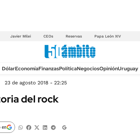
Javier Milei
CEOs
Reservas
Papa León XIV
Anuario autos 2026
Dólar
Economía
Finanzas
Política
Negocios
Opinión
Uruguay
TECNOLOGÍA
NOVEDADES FISCA
MÉXICO
23 de agosto 2018 - 22:25
EDICTOS JUDICIAL
OPINIÓN
oria del rock
MULTAS
MUNDO
LICITACIONES
INFORMACIÓN GENERAL
CUADROS TARIFAR
ESPECTÁCULOS
 en
RECALL
DEPORTES