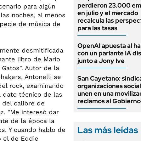
perdieron 23.000 em
cenario para algún
en julio y el mercado
 las noches, al menos
recalcula las perspec
specie de música de
para las tasas
OpenAI apuesta al h
lmente desmitificada
con un parlante IA d
mante libro de Mario
junto a Jony Ive
 Gatos". Autor de la
hakers, Antonelli se
San Cayetano: sindic
del rock, examinando
organizaciones social
unen en una moviliza
 dato técnico de las
reclamos al Gobierno
del calibre de
z. "Me interesó dar
nte de la época la
Las más leídas
os. Y cuando hablo de
 el de Eddie