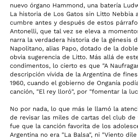
nuevo órgano Hammond, una batería Ludwi
La historia de Los Gatos sin Litto Nebbi
cumbre antes y después de estos párrafos
Antonelli, que tal vez se eleva a moment
narra la verdadera historia de la génesis 
Napolitano, alias Papo, dotado de la dobl
obvia sugerencia de Litto. Más allá de est
condimentos, lo cierto es que "A Naufraga
descripción vívida de la Argentina de fine
1960, cuando el gobierno de Onganía podía
canción, "El rey lloró", por "fomentar la lu
No por nada, lo que más le llamó la atenci
de revisar las miles de cartas del club de
fue que la canción favorita de los adolesc
Argentina no era "La Balsa", ni "Viento dile a