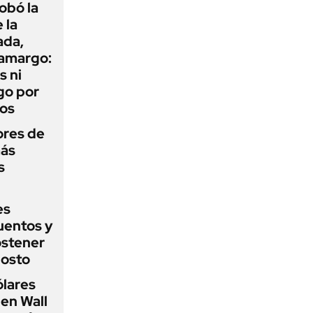
obó la
 la
ada,
 amargo:
s ni
go por
dos
ores de
más
s
es
uentos y
ostener
gosto
ólares
 en Wall