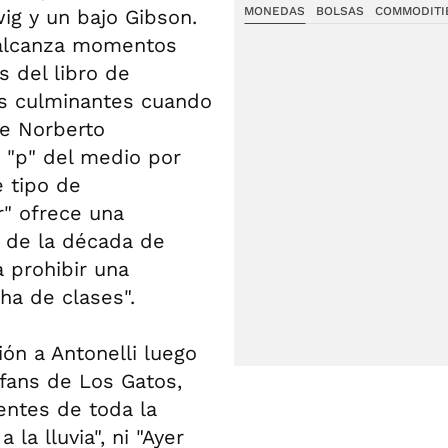
MONEDAS
BOLSAS
COMMODITI
g y un bajo Gibson.
a alcanza momentos
 del libro de
os culminantes cuando
de Norberto
e "p" del medio por
e tipo de
r" ofrece una
s de la década de
 prohibir una
cha de clases".
ón a Antonelli luego
 fans de Los Gatos,
entes de toda la
 la lluvia", ni "Ayer