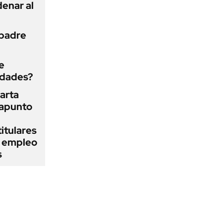
enar al
 padre
e
edades?
arta
rapunto
itulares
l empleo
s