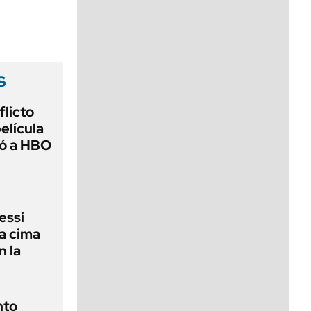
viernes de 10 a 18
s
flicto
elícula
gó a HBO
essi
la cima
n la
nto