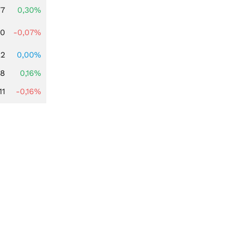
77
0,30%
50
-0,07%
22
0,00%
88
0,16%
11
-0,16%