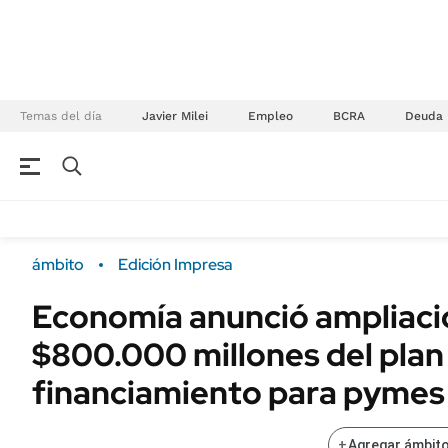
Temas del día
Javier Milei
Empleo
BCRA
Deuda
NEGOCIOS
ÚLTIMAS NOTICIAS
Especiales Ámbito
ECONOMÍA
ámbito
Edición Impresa
Real Estate
Banco de Datos
Economía anunció ampliaci
Sustentabilidad
Campo
$800.000 millones del plan
Seguros
FINANZAS
ENERGY REPORT
financiamiento para pymes
Dólar
POLÍTICA
Mercados
+
Agregar ámbito
Nacional