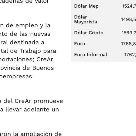
cadenas de valor
Dólar Mep
1524,
Dólar
1498,
Mayorista
ón de empleo y la
Dólar Cripto
1569,
nto de las nuevas
ral destinada a
Euro
1768,
al de Trabajo para
Euro Informal
1762,
ortaciones; CreAr
rovincia de Buenos
croempresas
o del CreAr promueve
a llevar adelante un
ron la ampliación de