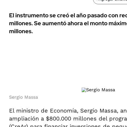
ÁMBITO DEBATE
Municipios
MEDIAKIT AMBITO DEBATE
El instrumento se creó el año pasado con r
URUGUAY
millones. Se aumentó ahora el monto máxim
millones.
Sergio Massa
El ministro de Economía, Sergio Massa, an
ampliación a $800.000 millones del progr
(CreAr) para financiar inversiones de peq