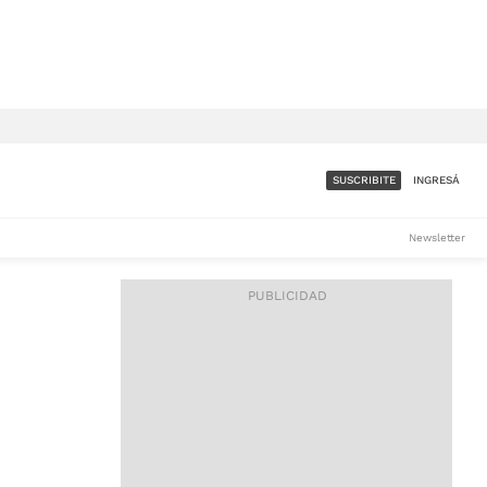
SUSCRIBITE
INGRESÁ
SUMATE A LA COMUNIDAD
Newsletter
DE ÁMBITO
LES
ACCESO FULL - $1.800/MES
ES
CORPORATIVO - CONSULTAR
Si tenés dudas comunicate
con nosotros a
IOS
suscripciones@ambito.com.ar
Llamanos al (54) 11 4556-
9147/48 o
al (54) 11 4449-3256 de lunes a