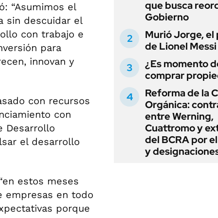
que busca reord
ayó: “Asumimos el
Gobierno
sin descuidar el
ollo con trabajo e
Murió Jorge, el
de Lionel Messi
nversión para
recen, innovan y
¿Es momento d
comprar propi
Reforma de la C
asado con recursos
Orgánica: cont
anciamiento con
entre Werning,
Cuattromo y ext
e Desarrollo
del BCRA por e
sar el desarrollo
y designacione
 “en estos meses
e empresas en todo
expectativas porque