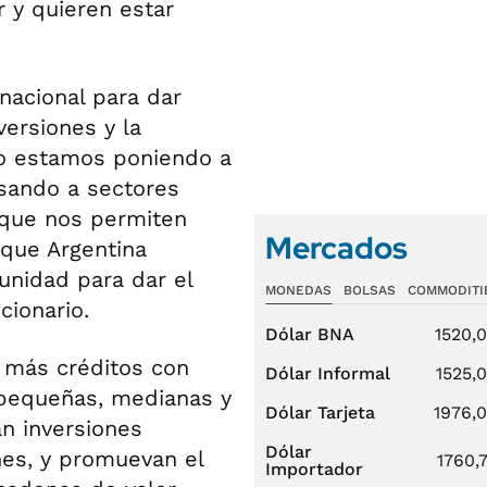
r y quieren estar
nacional para dar
versiones y la
io estamos poniendo a
lsando a sectores
 que nos permiten
Mercados
 que Argentina
unidad para dar el
MONEDAS
BOLSAS
COMMODITI
ncionario.
Dólar BNA
1520,
r más créditos con
Dólar Informal
1525,
, pequeñas, medianas y
Dólar Tarjeta
1976,
n inversiones
Dólar
nes, y promuevan el
1760,
Importador