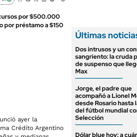
ANUARIO 2025
LIFESTYLE
EDICIÓN IMPRESA
AUTOS
ecursos por $500.000
o por préstamo a $150
Últimas noticia
Dos intrusos y un con
sangriento: la cruda p
de suspenso que lle
Max
Jorge, el padre que
acompañó a Lionel M
desde Rosario hasta 
del fútbol mundial co
Selección
unció ayer la
ama Crédito Argentino
Dólar blue hoy: a cuá
ueñas y medianas