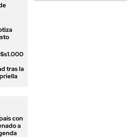
de
otiza
sto
u$s1.000
d tras la
riella
 país con
Senado a
agenda