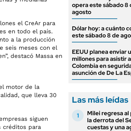
opera este sábado 8 
agosto
lones el CreAr para
Dólar hoy: a cuánto c
es en todo el país.
este sábado 8 de ago
nto a la producción
e seis meses con el
EEUU planea enviar 
en”, destacó Massa en
millones para asistir a
Colombia en segurida
asunción de De La Esp
el motor de la
alidad, que lleva 30
Las más leídas
Milei regresa al
 empresas siguen
la derrota del 
 créditos para
cuestas y una 