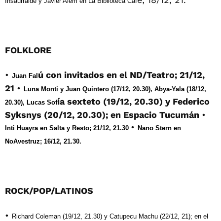
Insaurralde y Javier Alem en La Biblioteca Caf
FOLKLORE
•
ú con invitados en el ND/Teatro; 21/12,
Juan Fal
21
•
Luna Monti y Juan Quintero (17/12, 20.30), Abya-Yala (18/12,
ía sexteto (19/12, 20.30) y Federico
20.30), Lucas Sof
Syksnys (20/12, 20.30); en Espacio Tucumán
•
•
Inti Huayra en Salta y Resto; 21/12, 21.30
Nano Stern en
NoAvestruz; 16/12, 21.30.
ROCK/POP/LATINOS
•
Richard Coleman (19/12, 21.30) y Catupecu Machu (22/12, 21); en el