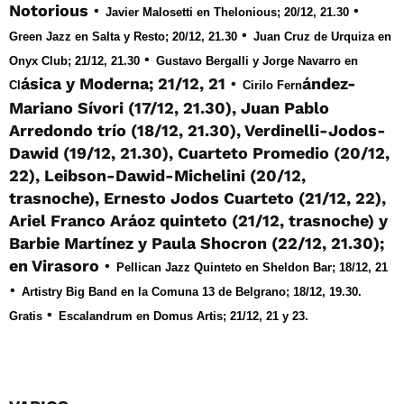
Notorious
•
•
Javier Malosetti en Thelonious; 20/12, 21.30
•
Green Jazz en Salta y Resto; 20/12, 21.30
Juan Cruz de Urquiza en
•
Onyx Club; 21/12, 21.30
Gustavo Bergalli y Jorge Navarro en
ásica y Moderna; 21/12, 21
•
ández-
Cl
Cirilo Fern
Mariano Sívori (17/12, 21.30), Juan Pablo
Arredondo trío (18/12, 21.30), Verdinelli-Jodos-
Dawid (19/12, 21.30), Cuarteto Promedio (20/12,
22), Leibson-Dawid-Michelini (20/12,
trasnoche), Ernesto Jodos Cuarteto (21/12, 22),
Ariel Franco Aráoz quinteto (21/12, trasnoche) y
Barbie Martínez y Paula Shocron (22/12, 21.30);
en Virasoro
•
Pellican Jazz Quinteto en Sheldon Bar; 18/12, 21
•
Artistry Big Band en la Comuna 13 de Belgrano; 18/12, 19.30.
•
Gratis
Escalandrum en Domus Artis; 21/12, 21 y 23.