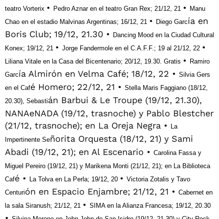
•
•
teatro Vorterix
Pedro Aznar en el teatro Gran Rex; 21/12, 21
Manu
•
ía en
Chao en el estadio Malvinas Argentinas; 16/12, 21
Diego Garc
Boris Club; 19/12, 21.30 •
Dancing Mood en la Ciudad Cultural
•
•
Konex; 19/12, 21
Jorge Fandermole en el C.A.F.F.; 19 al 21/12, 22
•
Liliana Vitale en la Casa del Bicentenario; 20/12, 19.30. Gratis
Ramiro
ía Almirón en Velma Café; 18/12, 22 •
Garc
Silvia Gers
é Homero; 22/12, 21 •
en el Caf
Stella Maris Faggiano (18/12,
án Barbui & Le Troupe (19/12, 21.30),
20.30), Sebasti
NANAeNADA (19/12, trasnoche) y Pablo Blestcher
(21/12, trasnoche); en La Oreja Negra •
La
ñorita Orquesta (18/12, 21) y Sami
Impertinente Se
Abadi (19/12, 21); en Al Escenario •
Carolina Fassa y
Miguel Pereiro (19/12, 21) y Marikena Monti (21/12, 21); en La Biblioteca
é •
•
Caf
La Tolva en La Perla; 19/12, 20
Victoria Zotalis y Tavo
ón en Espacio Enjambre; 21/12, 21 •
Centuri
Cabernet en
•
la sala Siranush; 21/12, 21
SIMA en la Alianza Francesa; 19/12, 20.30
•
Silvina Moreno en John John de San Isidro (19/12, 21.30) y City Rock