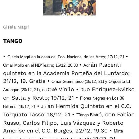
Gisela Magri
TANGO
•
•
Gisela Magri en la casa del Fdo. Nacional de las Artes; 17/12, 21
•
án Placenti
Omar Mollo en el ND/Teatro; 16/12, 20.30
Adri
quinteto en la Academia Porteña del Lunfardo;
21/12, 19. Gratis •
Omar Giammarco (19/12, 21) y Orquesta El
é Vinilo •
úo Enríquez-Kvitko
Arranque (20/12, 21); en Caf
D
en Salta y Resto; 19/12, 21 •
Flores Negras en Los 36
•
án Hermida Quinteto en el C.C.
Billares; 19/12, 21
Juli
Torquato Tasso; 18/12, 21 •
ó, con Fabián
"Tango Bistr
Russo, Carlos Filipo, Luis Vázquez y Roberto
Amerise en el C.C. Borges; 22/12, 19.30 •
Mirta
é; 18/12, 21.