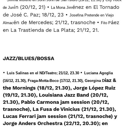
ín (20/12, 21) •
énez en El Tornado
de Jun
La Mona Jim
de José C. Paz; 18/12, 23 •
Josefina Pretende en Viejo
én de Mercedes; 21/12, trasnoche •
áez
Almac
Fito P
en La Trastienda de La Plata; 21/12, 21.
JAZZ/BLUES/BOSSA
•
•
Luis Salinas en el ND/Teatro; 21/12, 23.30
Luciana Agoglia
íaz &
(16/12, 21.30), Fraga-Motta-Boco (17/12, 21.30), Georgina D
the Mornings (18/12, 21.30), Jorge López Ruiz
(19/12, 21.30), Louisiana Jazz Band (20/12,
21.30), Pablo Carmona jam session (20/12,
trasnoche), La Fusa de Vinicius (21/12, 21.30),
Lucas Ferrari jam session (21/12, trasnoche) y
Jorge Anders Orchestra (22/12, 20.30); en