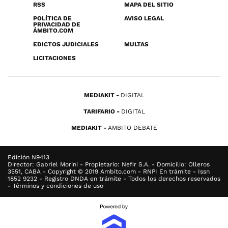
RSS
MAPA DEL SITIO
POLÍTICA DE
AVISO LEGAL
PRIVACIDAD DE
ÁMBITO.COM
EDICTOS JUDICIALES
MULTAS
LICITACIONES
MEDIAKIT
DIGITAL
TARIFARIO
DIGITAL
MEDIAKIT
AMBITO DEBATE
Edición N9413
Director: Gabriel Morini - Propietario: Nefir S.A. - Domicilio: Olleros
3551, CABA - Copyright © 2019 Ambito.com - RNPI En trámite - Issn
1852 9232 - Registro DNDA en trámite - Todos los derechos reservados
- Términos y condiciones de uso