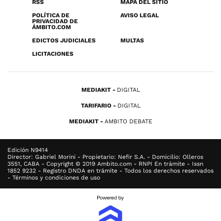
RSS
MAPA DEL SITIO
POLÍTICA DE
AVISO LEGAL
PRIVACIDAD DE
ÁMBITO.COM
EDICTOS JUDICIALES
MULTAS
LICITACIONES
MEDIAKIT
DIGITAL
TARIFARIO
DIGITAL
MEDIAKIT
AMBITO DEBATE
Edición N9414
Director: Gabriel Morini - Propietario: Nefir S.A. - Domicilio: Olleros
3551, CABA - Copyright © 2019 Ambito.com - RNPI En trámite - Issn
1852 9232 - Registro DNDA en trámite - Todos los derechos reservados
- Términos y condiciones de uso