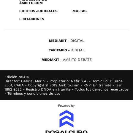
ÁMBITO.COM
EDICTOS JUDICIALES
MULTAS
LICITACIONES
MEDIAKIT
DIGITAL
TARIFARIO
DIGITAL
MEDIAKIT
AMBITO DEBATE
Edición N9414
Director: Gabriel Morini - Propietario: Nefir S.A. - Domicilio: Olleros
3551, CABA - Copyright © 2019 Ambito.com - RNPI En trámite - Issn
1852 9232 - Registro DNDA en trámite - Todos los derechos reservados
- Términos y condiciones de uso