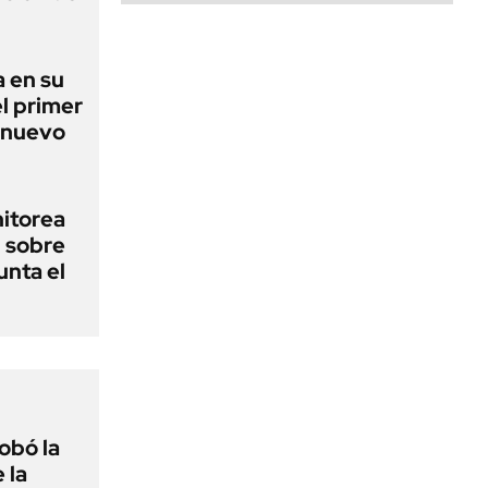
 en su
l primer
 nuevo
nitorea
l sobre
unta el
obó la
 la