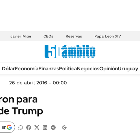
Javier Milei
CEOs
Reservas
Papa León XIV
Anuario autos 2026
Dólar
Economía
Finanzas
Política
Negocios
Opinión
Uruguay
TECNOLOGÍA
NOVEDADES FISCA
MÉXICO
26 de abril 2016 - 00:00
EDICTOS JUDICIAL
OPINIÓN
aron para
MULTAS
MUNDO
 de Trump
LICITACIONES
INFORMACIÓN GENERAL
CUADROS TARIFAR
ESPECTÁCULOS
 en
RECALL
DEPORTES