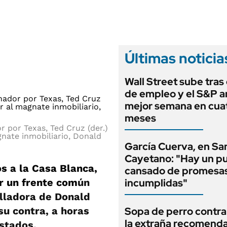
ANUARIO 2025
LIFESTYLE
EDICIÓN IMPRESA
AUTOS
Últimas noticia
Wall Street sube tras 
de empleo y el S&P a
mejor semana en cua
meses
r por Texas, Ted Cruz (der.)
gnate inmobiliario, Donald
García Cuerva, en Sa
Cayetano: "Hay un p
s a la Casa Blanca,
cansado de promesa
r un frente com
ún
incumplidas"
alladora de Donald
su contra, a horas
Sopa de perro contra 
la extraña recomend
estados.