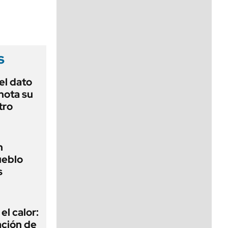
viernes de 10 a 18
s
el dato
nota su
tro
n
ueblo
s
el calor:
ación de