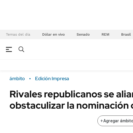
Temas del día
Dólar en vivo
Senado
REM
Brasil
NEGOCIOS
ÚLTIMAS NOTICIAS
Especiales Ámbito
ECONOMÍA
ámbito
Edición Impresa
Real Estate
Banco de Datos
Rivales republicanos se ali
Sustentabilidad
Campo
obstaculizar la nominación
Seguros
FINANZAS
ENERGY REPORT
Dólar
+
Agregar ámbito
POLÍTICA
Mercados
Nacional