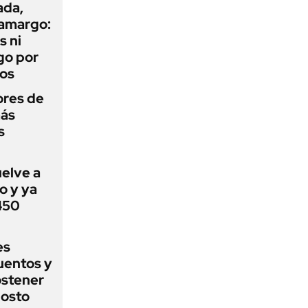
ada,
 amargo:
s ni
go por
dos
ores de
más
s
uelve a
o y ya
 450
es
uentos y
ostener
gosto