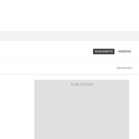
SUSCRIBITE
INGRESÁ
SUMATE A LA COMUNIDAD
Newsletter
DE ÁMBITO
LES
ACCESO FULL - $1.800/MES
ES
CORPORATIVO - CONSULTAR
Si tenés dudas comunicate
con nosotros a
IOS
suscripciones@ambito.com.ar
Llamanos al (54) 11 4556-
9147/48 o
al (54) 11 4449-3256 de lunes a