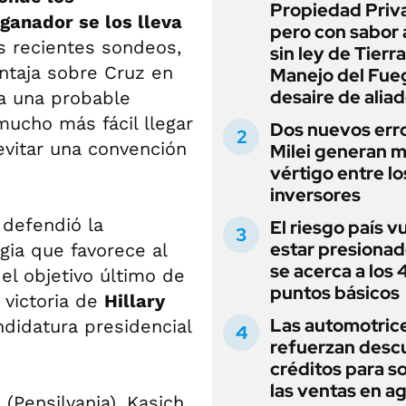
Propiedad Priv
ganador se los lleva
pero con sabor
s recientes sondeos,
sin ley de Tierra
ntaja sobre Cruz en
Manejo del Fue
desaire de alia
 a una probable
 mucho más fácil llegar
Dos nuevos err
evitar una convención
Milei generan 
vértigo entre lo
inversores
defendió la
El riesgo país v
estar presionad
gia que favorece al
se acerca a los
 el objetivo último de
puntos básicos
 victoria de
Hillary
Las automotric
andidatura presidencial
refuerzan desc
créditos para s
las ventas en a
 (Pensilvania), Kasich