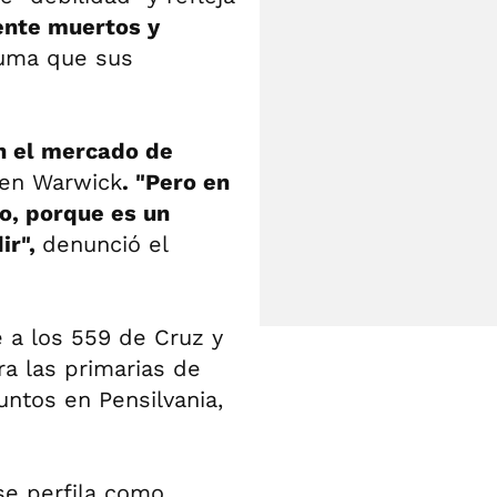
nte muertos y
suma que sus
en el mercado de
 en Warwick
. "Pero en
o, porque es un
ir",
denunció el
 a los 559 de Cruz y
ra las primarias de
untos en Pensilvania,
se perfila como