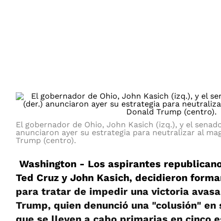
ÁMBITO DEBATE
Municipios
MEDIAKIT AMBITO DEBATE
URUGUAY
El gobernador de Ohio, John Kasich (izq.), y el senado
anunciaron ayer su estrategia para neutralizar al ma
Trump (centro).
Washington - Los aspirantes republicano
Ted Cruz y John Kasich, decidieron forma
para tratar de impedir una victoria avas
Trump, quien denunció una "colusión" en 
que se lleven a cabo primarias en cinco 