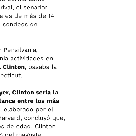
rival, el senador
nia es de más de 14
s sondeos de
Pensilvania,
nía actividades en
l Clinton
, pasaba la
ecticut.
er, Clinton sería la
Blanca entre los más
, elaborado por el
 Harvard, concluyó que,
os de edad, Clinton
% del magnate,