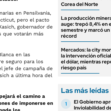
Corea del Norte
arias en Pensilvania,
La producción minera
ticut, pero el pacto
auge: trepó 8,4% en e
 Kasich, gobernador de
semestre y marcó un
es que votarán más
récord
Mercados: la city mo
lanca en las
la intervención oficia
re seguro para los
el dólar, mientras rep
riesgo país
el jefe de campaña de
asich a última hora del
Las más leídas
pejará el camino a
El Gobierno apr
iones de imponerse en
Inviolabilidad de
donde los