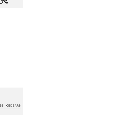
2,7%
ES
CEDEARS