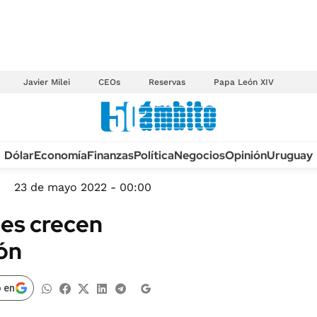
Javier Milei
CEOs
Reservas
Papa León XIV
Anuario autos 2026
Dólar
Economía
Finanzas
Política
Negocios
Opinión
Uruguay
TECNOLOGÍA
NOVEDADES FISCA
MÉXICO
23 de mayo 2022 - 00:00
EDICTOS JUDICIAL
OPINIÓN
les crecen
MULTAS
MUNDO
ón
LICITACIONES
INFORMACIÓN GENERAL
CUADROS TARIFAR
ESPECTÁCULOS
 en
RECALL
DEPORTES