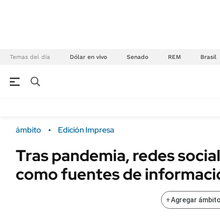
Temas del día
Dólar en vivo
Senado
REM
Brasil
NEGOCIOS
ÚLTIMAS NOTICIAS
Especiales Ámbito
ECONOMÍA
ámbito
Edición Impresa
Real Estate
Banco de Datos
Tras pandemia, redes socia
Sustentabilidad
Campo
como fuentes de informaci
Seguros
FINANZAS
ENERGY REPORT
Dólar
+
Agregar ámbito
POLÍTICA
Mercados
Nacional