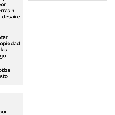
bor
rras ni
 desaire
otar
Propiedad
das
ego
otiza
osto
por