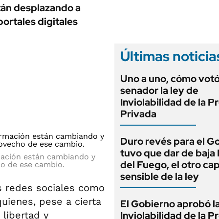
ANUARIO 2025
tán desplazando a
LIFESTYLE
EDICIÓN IMPRESA
ortales digitales
AUTOS
Últimas noticia
Uno a uno, cómo vot
senador la ley de
Inviolabilidad de la 
Privada
Duro revés para el G
tuvo que dar de baja
rmación están cambiando y
del Fuego, el otro cap
ho de ese cambio.
sensible de la ley
as redes sociales como
uienes, pese a cierta
El Gobierno aprobó l
libertad y
Inviolabilidad de la 