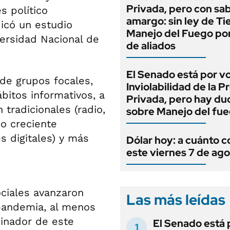
Privada, pero con sa
s político
amargo: sin ley de Tie
icó un estudio
Manejo del Fuego por
versidad Nacional de
de aliados
El Senado está por v
 de grupos focales,
Inviolabilidad de la 
bitos informativos, a
Privada, pero hay du
 tradicionales (radio,
sobre Manejo del fu
do creciente
s digitales) y más
Dólar hoy: a cuánto c
este viernes 7 de ag
ciales avanzaron
Las más leídas
pandemia, al menos
dinador de este
El Senado está 