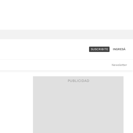
SUSCRIBITE
INGRESÁ
SUMATE A LA COMUNIDAD
Newsletter
DE ÁMBITO
LES
ACCESO FULL - $1.800/MES
ES
CORPORATIVO - CONSULTAR
Si tenés dudas comunicate
con nosotros a
IOS
suscripciones@ambito.com.ar
Llamanos al (54) 11 4556-
9147/48 o
al (54) 11 4449-3256 de lunes a