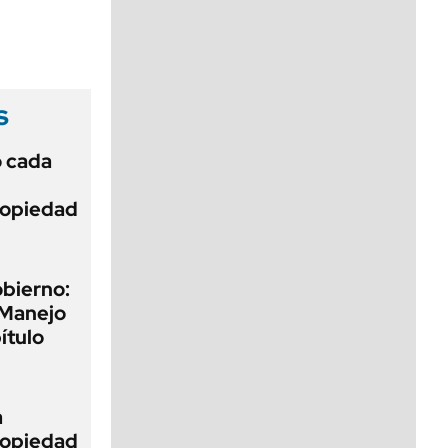
viernes de 10 a 18
s
ó cada
Propiedad
obierno:
 Manejo
ítulo
a
Propiedad