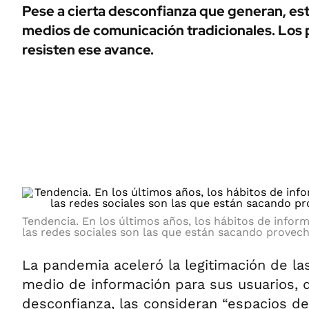
ÁMBITO DEBATE
Pese a cierta desconfianza que generan, es
Municipios
medios de comunicación tradicionales. Los p
MEDIAKIT AMBITO DEBATE
URUGUAY
resisten ese avance.
Tendencia. En los últimos años, los hábitos de info
las redes sociales son las que están sacando provec
La pandemia aceleró la legitimación de l
medio de información para sus usuarios, q
desconfianza, las consideran “espacios de 