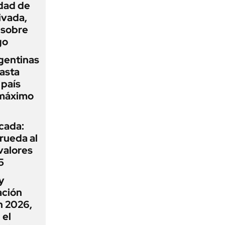
idad de
ivada,
 sobre
go
gentinas
asta
 país
 máximo
icada:
rueda al
 valores
5
y
ación
n 2026,
 el