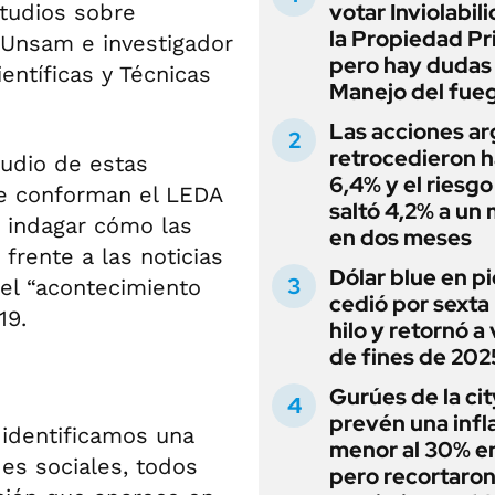
votar Inviolabil
studios sobre
la Propiedad Pr
 Unsam e investigador
pero hay dudas
entíficas y Técnicas
Manejo del fue
Las acciones ar
retrocedieron h
udio de estas
6,4% y el riesgo
ue conforman el LEDA
saltó 4,2% a un
 indagar cómo las
en dos meses
frente a las noticias
Dólar blue en p
el “acontecimiento
cedió por sexta 
19.
hilo y retornó a
de fines de 202
Gurúes de la cit
prevén una infl
 identificamos una
menor al 30% e
des sociales, todos
pero recortaron