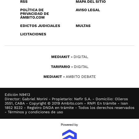
RSS
MAPA DEL SITIO
POLÍTICA DE
AVISO LEGAL
PRIVACIDAD DE
ÁMBITO.COM
EDICTOS JUDICIALES
MULTAS
LICITACIONES
MEDIAKIT
DIGITAL
TARIFARIO
DIGITAL
MEDIAKIT
AMBITO DEBATE
Edición N9413
Director: Gabriel Morini - Propietario: Nefir S.A. - Domicilio: Olleros
3551, CABA - Copyright © 2019 Ambito.com - RNPI En trámite - Issn
1852 9232 - Registro DNDA en trámite - Todos los derechos reservados
- Términos y condiciones de uso