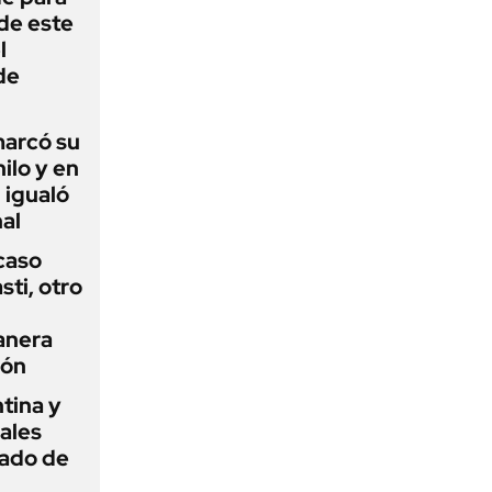
 de este
l
de
 marcó su
hilo y en
 igualó
al
 caso
ti, otro
anera
ión
tina y
ñales
gado de