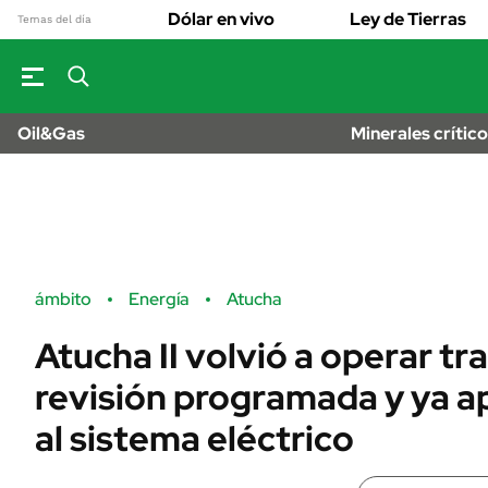
OPINIÓN
Real Estate
Dólar en vivo
Ley de Tierras
Banco de Datos
Temas del día
Sustentabilidad
MUNDO
Campo
Seguros
INFORMAC
FINANZAS
GENER
ENERGY REPORT
Dólar
Oil&Gas
Minerales crític
ESPECTÁCUL
POLÍTICA
Mercados
DEPORTES
Nacional
ÁMBITO DEBATE
LIFESTYLE
Municipios
MEDIAKIT AMBITO
AUTOS
DEBATE
URUGUAY
Anuario autos 
ámbito
Energía
Atucha
Atucha II volvió a operar tra
revisión programada y ya a
al sistema eléctrico