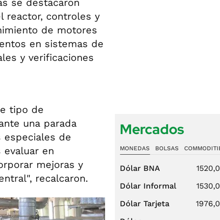
das se destacaron
 reactor, controles y
nimiento de motores
entos en sistemas de
les y verificaciones
e tipo de
rante una parada
Mercados
 especiales de
s evaluar en
MONEDAS
BOLSAS
COMMODITI
orporar mejoras y
Dólar BNA
1520,
ntral", recalcaron.
Dólar Informal
1530,
Dólar Tarjeta
1976,