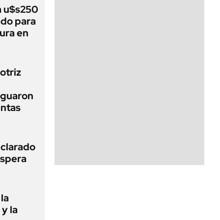
á u$s250
ado para
tura en
otriz
iguaron
entas
clarado
espera
la
 y la