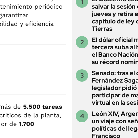
salvar la sesión
tenimiento periódico
jueves y retira e
garantizar
capítulo de ley 
lidad y eficiencia
Tierras
El dólar oficial
tercera suba al 
el Banco Nación
su récord nomin
Senado: tras el
Fernández Sagas
legislador pidió
participar de m
virtual en la ses
n más de
5.500 tareas
León XIV, Argen
íticos de la planta,
un viaje con se
dor de
1.700
políticas del le
Francisco