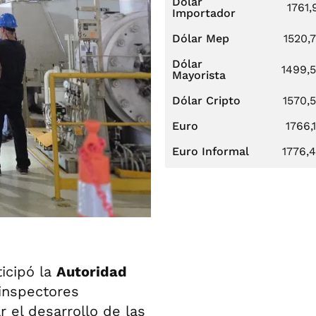
Dólar
1761,
Importador
Dólar Mep
1520,
Dólar
1499,
Mayorista
Dólar Cripto
1570,
Euro
1766,
Euro Informal
1776,
ticipó la
Autoridad
inspectores
r el desarrollo de las