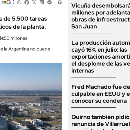
 en
Vicuña desembolsar
millones por adelant
s de 5.500 tareas
obras de infraestruc
San Juan
cos de la planta.
$s50 millones
La producción autom
que la Argentina no puede
cayó 16% en julio: las
exportaciones amort
el desplome de las v
internas
Fred Machado fue de
culpable en EEUU y 
conocer su condena
Quirno también pidió 
renuncia de Villarruel