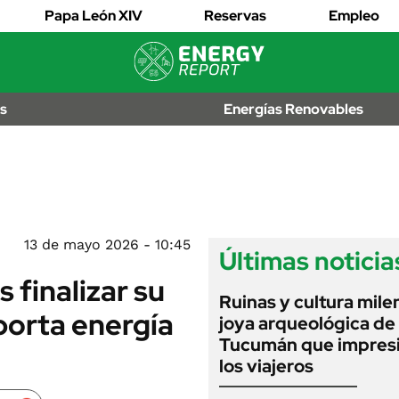
EDICTOS
Papa León XIV
Reservas
Empleo
JUDICIALES
MULTAS
IÓN
AL
LICITACIONES
os
Energías Renovables
OS
CUADROS
TARIFARIOS
RECALL
ANUARIO 2025
EDICIÓN IMPRESA
2026
13 de mayo 2026 - 10:45
Últimas noticia
s finalizar su
Ruinas y cultura milen
porta energía
joya arqueológica de
Tucumán que impresi
los viajeros