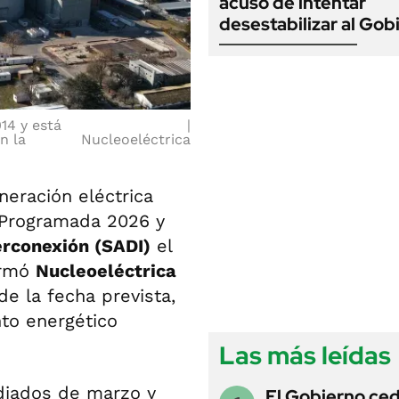
acusó de intentar
desestabilizar al Gob
14 y está
n la
Nucleoeléctrica
eración eléctrica
 Programada 2026 y
erconexión (SADI)
el
ormó
Nucleoeléctrica
de la fecha prevista,
nto energético
Las más leídas
diados de marzo y
El Gobierno ce