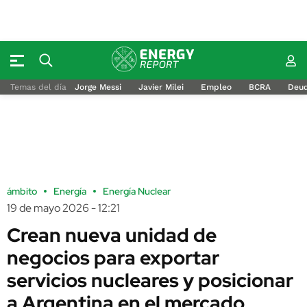
Temas del día
Jorge Messi
Javier Milei
Empleo
BCRA
Deu
ámbito
Energía
Energía Nuclear
19 de mayo 2026 - 12:21
Crean nueva unidad de
negocios para exportar
servicios nucleares y posicionar
a Argentina en el mercado