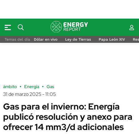
Temas del día
Dólar en vivo
Ley de Tierras
Papa León XIV
Res
ámbito
Energía
Gas
31 de marzo 2025 - 11:05
Gas para el invierno: Energía
publicó resolución y anexo para
ofrecer 14 mm3/d adicionales