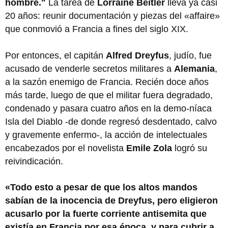
hombre."
La tarea de
Lorraine Beitler
lleva ya casi
20 años: reunir documentación y piezas del «affaire»
que conmovió a Francia a fines del siglo XIX.
Por entonces, el capitán
Alfred Dreyfus
, judío, fue
acusado de venderle secretos militares a
Alemania
,
a la sazón enemigo de Francia. Recién doce años
más tarde, luego de que el militar fuera degradado,
condenado y pasara cuatro años en la demo-níaca
Isla del Diablo -de donde regresó desdentado, calvo
y gravemente enfermo-, la acción de intelectuales
encabezados por el novelista
Emile Zola
logró su
reivindicación.
«Todo esto a pesar de que los altos mandos
sabían de la inocencia de Dreyfus, pero eligieron
acusarlo por la fuerte corriente antisemita que
existía en Francia por esa época, y para cubrir a