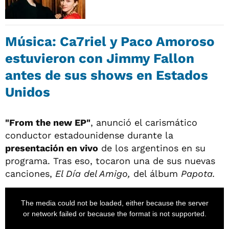
Música: Ca7riel y Paco Amoroso
estuvieron con Jimmy Fallon
antes de sus shows en Estados
Unidos
"From the new EP"
, anunció el carismático
conductor estadounidense durante la
presentación en vivo
de los argentinos en su
programa. Tras eso, tocaron una de sus nuevas
canciones,
El Día del Amigo,
del álbum
Papota.