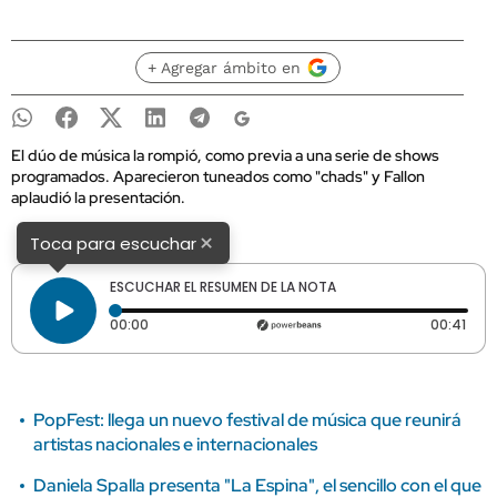
+ Agregar ámbito en
El dúo de música la rompió, como previa a una serie de shows
programados. Aparecieron tuneados como "chads" y Fallon
aplaudió la presentación.
×
Toca para escuchar
ESCUCHAR EL RESUMEN DE LA NOTA
Tiempo transcurrido: 0 segundos
Dura
00:00
00:41
PopFest: llega un nuevo festival de música que reunirá
artistas nacionales e internacionales
Daniela Spalla presenta "La Espina", el sencillo con el que