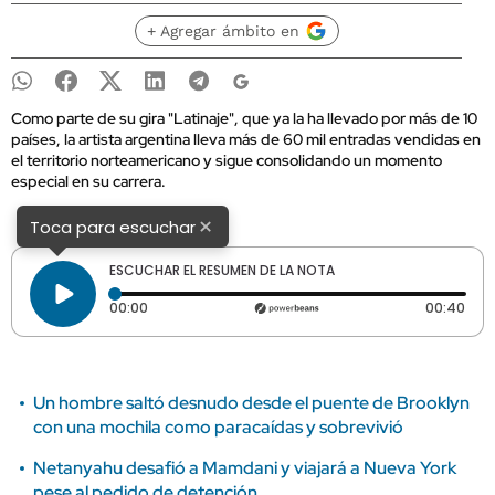
+ Agregar ámbito en
Como parte de su gira "Latinaje", que ya la ha llevado por más de 10
países, la artista argentina lleva más de 60 mil entradas vendidas en
el territorio norteamericano y sigue consolidando un momento
especial en su carrera.
×
Toca para escuchar
ESCUCHAR EL RESUMEN DE LA NOTA
Tiempo transcurrido: 0 segundos
Dura
00:00
00:40
Un hombre saltó desnudo desde el puente de Brooklyn
con una mochila como paracaídas y sobrevivió
Netanyahu desafió a Mamdani y viajará a Nueva York
pese al pedido de detención