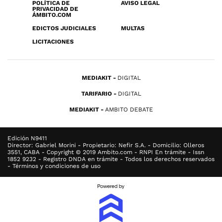
POLÍTICA DE
AVISO LEGAL
PRIVACIDAD DE
ÁMBITO.COM
EDICTOS JUDICIALES
MULTAS
LICITACIONES
MEDIAKIT
DIGITAL
TARIFARIO
DIGITAL
MEDIAKIT
AMBITO DEBATE
Edición N9411
Director: Gabriel Morini - Propietario: Nefir S.A. - Domicilio: Olleros
3551, CABA - Copyright © 2019 Ambito.com - RNPI En trámite - Issn
1852 9232 - Registro DNDA en trámite - Todos los derechos reservados
- Términos y condiciones de uso