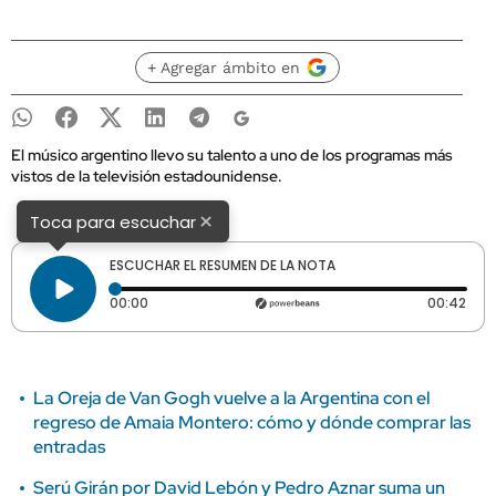
+ Agregar ámbito en
El músico argentino llevo su talento a uno de los programas más
vistos de la televisión estadounidense.
×
Toca para escuchar
ESCUCHAR EL RESUMEN DE LA NOTA
Tiempo transcurrido: 0 segundos
Dura
00:00
00:42
La Oreja de Van Gogh vuelve a la Argentina con el
regreso de Amaia Montero: cómo y dónde comprar las
entradas
Serú Girán por David Lebón y Pedro Aznar suma un