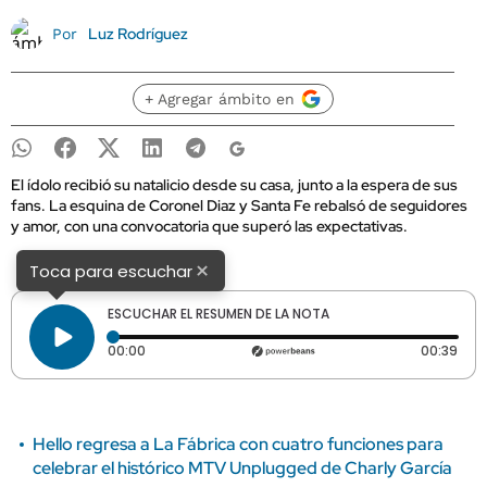
Luz Rodríguez
Por
+ Agregar ámbito en
El ídolo recibió su natalicio desde su casa, junto a la espera de sus
fans. La esquina de Coronel Diaz y Santa Fe rebalsó de seguidores
y amor, con una convocatoria que superó las expectativas.
×
Toca para escuchar
ESCUCHAR EL RESUMEN DE LA NOTA
Tiempo transcurrido: 0 segundos
Dura
00:00
00:39
Hello regresa a La Fábrica con cuatro funciones para
celebrar el histórico MTV Unplugged de Charly García