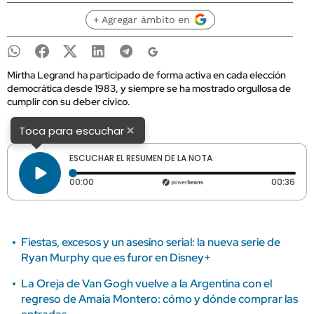
+ Agregar ámbito en
Mirtha Legrand ha participado de forma activa en cada elección
democrática desde 1983, y siempre se ha mostrado orgullosa de
cumplir con su deber cívico.
×
Toca para escuchar
ESCUCHAR EL RESUMEN DE LA NOTA
Tiempo transcurrido: 0 segundos
Dura
00:00
00:36
Fiestas, excesos y un asesino serial: la nueva serie de
Ryan Murphy que es furor en Disney+
La Oreja de Van Gogh vuelve a la Argentina con el
regreso de Amaia Montero: cómo y dónde comprar las