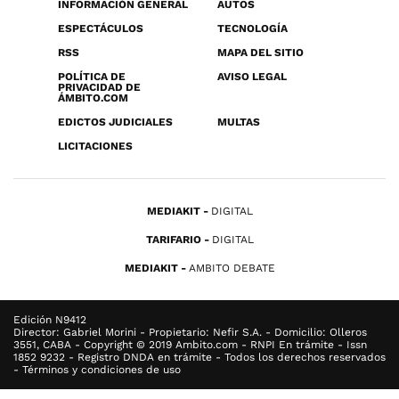
INFORMACIÓN GENERAL
AUTOS
ESPECTÁCULOS
TECNOLOGÍA
RSS
MAPA DEL SITIO
POLÍTICA DE
AVISO LEGAL
PRIVACIDAD DE
ÁMBITO.COM
EDICTOS JUDICIALES
MULTAS
LICITACIONES
MEDIAKIT
DIGITAL
TARIFARIO
DIGITAL
MEDIAKIT
AMBITO DEBATE
Edición N9412
Director: Gabriel Morini - Propietario: Nefir S.A. - Domicilio: Olleros
3551, CABA - Copyright © 2019 Ambito.com - RNPI En trámite - Issn
1852 9232 - Registro DNDA en trámite - Todos los derechos reservados
- Términos y condiciones de uso