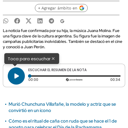
+ Agregar ámbito en
La noticia fue confirmada por su hija, la música Juana Molina. Fue
una figura clave de la cultura argentina. Su figura fue la imagen de
campañas publicitarias inolvidables. También se destacó en el cine
y conoció a Juan Perón.
×
Toca para escuchar
ESCUCHAR EL RESUMEN DE LA NOTA
Tiempo transcurrido: 0 segundos
Dura
00:00
00:34
Murió Chunchuna Villafañe, la modelo y actriz que se
convirtió en un ícono
Cómo es el ritual de caña con ruda que se hace el 1 de
agosto para celebrar el Día de la Pachamama