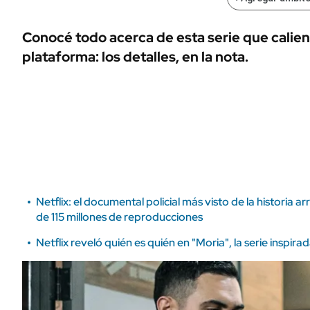
ÁMBITO DEBATE
Municipios
MEDIAKIT AMBITO DEBATE
Conocé todo acerca de esta serie que calient
URUGUAY
plataforma: los detalles, en la nota.
Netflix: el documental policial más visto de la historia 
de 115 millones de reproducciones
Netflix reveló quién es quién en "Moria", la serie inspir