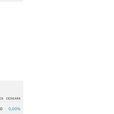
ES
CEDEARS
00
0,00%