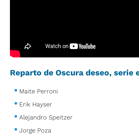
Reparto de Oscura deseo, serie e
Maite Perroni
Erik Hayser
Alejandro Speitzer
Jorge Poza