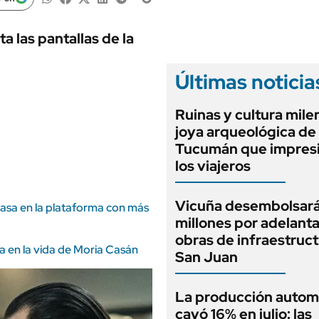
ANUARIO 2025
LIFESTYLE
EDICIÓN IMPRESA
AUTOS
a las pantallas de la
Últimas noticia
Ruinas y cultura milen
joya arqueológica de
Tucumán que impresi
los viajeros
Vicuña desembolsar
arrasa en la plataforma con más
millones por adelant
obras de infraestruc
ada en la vida de Moria Casán
San Juan
La producción autom
cayó 16% en julio: las