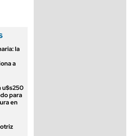
viernes de 10 a 18
s
aria: la
ona a
á u$s250
ado para
tura en
otriz