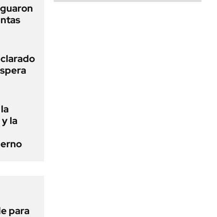
iguaron
entas
clarado
espera
la
 y la
ierno
de para