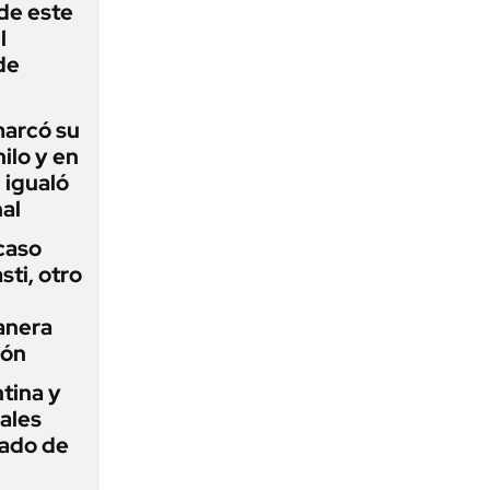
 de este
l
de
 marcó su
hilo y en
 igualó
al
 caso
ti, otro
anera
ión
tina y
ñales
gado de