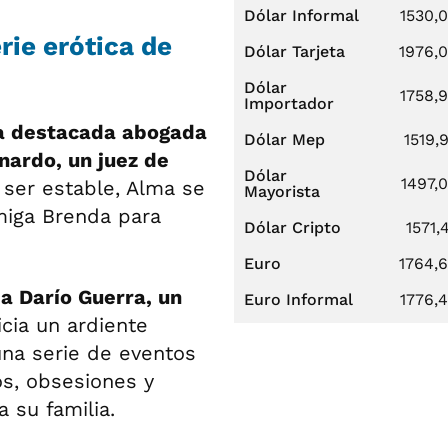
Dólar Informal
1530,
rie erótica de
Dólar Tarjeta
1976,
Dólar
1758,
Importador
a destacada abogada
Dólar Mep
1519,
nardo, un juez de
Dólar
1497,
 ser estable, Alma se
Mayorista
amiga Brenda para
Dólar Cripto
1571,
Euro
1764,
a Darío Guerra, un
Euro Informal
1776,
icia un ardiente
una serie de eventos
os, obsesiones y
 su familia.