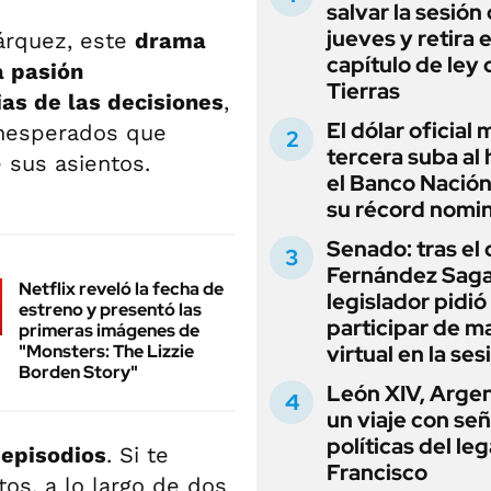
salvar la sesión
jueves y retira e
Márquez, este
drama
capítulo de ley 
a pasión
Tierras
ias de las decisiones
,
El dólar oficial
inesperados que
tercera suba al 
 sus asientos.
el Banco Nación
su récord nomin
Senado: tras el
Fernández Sagas
Netflix reveló la fecha de
legislador pidió
estreno y presentó las
participar de m
primeras imágenes de
"Monsters: The Lizzie
virtual en la ses
Borden Story"
León XIV, Argen
un viaje con se
políticas del le
episodios
. Si te
Francisco
os, a lo largo de dos