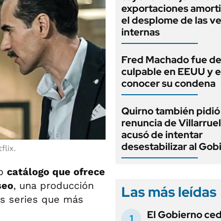
exportaciones amort
el desplome de las v
internas
Fred Machado fue de
culpable en EEUU y 
conocer su condena
Quirno también pidió 
renuncia de Villarruel
acusó de intentar
desestabilizar al Gob
flix.
so
catálogo que ofrece
seo
, una producción
Las más leídas
as series que más
El Gobierno ce