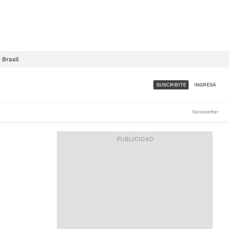
Brasil
SUSCRIBITE
INGRESÁ
SUMATE A LA COMUNIDAD
Newsletter
DE ÁMBITO
LES
ACCESO FULL - $1.800/MES
ES
CORPORATIVO - CONSULTAR
Si tenés dudas comunicate
con nosotros a
IOS
suscripciones@ambito.com.ar
Llamanos al (54) 11 4556-
9147/48 o
al (54) 11 4449-3256 de lunes a