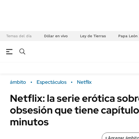
Temas del día
Dólar en vivo
Ley de Tierras
Papa León 
NEGOCIOS
ÚLTIMAS NOTICIAS
Especiales Ámbito
ECONOMÍA
ámbito
Espectáculos
Netflix
Real Estate
Banco de Datos
Netflix: la serie erótica so
Sustentabilidad
Campo
obsesión que tiene capítul
Seguros
FINANZAS
ENERGY REPORT
minutos
Dólar
POLÍTICA
Mercados
+
Agregar ámbito
Nacional