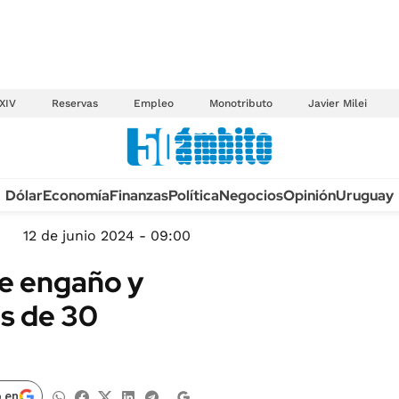
XIV
Reservas
Empleo
Monotributo
Javier Milei
Anuario autos 2026
Dólar
Economía
Finanzas
Política
Negocios
Opinión
Uruguay
TECNOLOGÍA
NOVEDADES FISCA
MÉXICO
12 de junio 2024 - 09:00
EDICTOS JUDICIAL
OPINIÓN
bre engaño y
MULTAS
MUNDO
os de 30
LICITACIONES
INFORMACIÓN GENERAL
CUADROS TARIFAR
ESPECTÁCULOS
RECALL
DEPORTES
 en