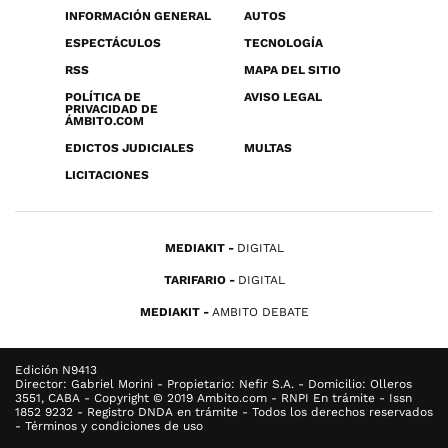
INFORMACIÓN GENERAL
AUTOS
ESPECTÁCULOS
TECNOLOGÍA
RSS
MAPA DEL SITIO
POLÍTICA DE
AVISO LEGAL
PRIVACIDAD DE
ÁMBITO.COM
EDICTOS JUDICIALES
MULTAS
LICITACIONES
MEDIAKIT
DIGITAL
TARIFARIO
DIGITAL
MEDIAKIT
AMBITO DEBATE
Edición N9413
Director: Gabriel Morini - Propietario: Nefir S.A. - Domicilio: Olleros
3551, CABA - Copyright © 2019 Ambito.com - RNPI En trámite - Issn
1852 9232 - Registro DNDA en trámite - Todos los derechos reservados
- Términos y condiciones de uso