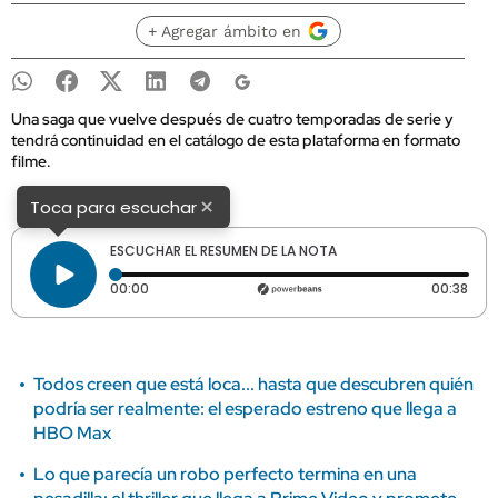
+ Agregar ámbito en
Una saga que vuelve después de cuatro temporadas de serie y
tendrá continuidad en el catálogo de esta plataforma en formato
filme.
×
Toca para escuchar
ESCUCHAR EL RESUMEN DE LA NOTA
Tiempo transcurrido: 0 segundos
Dura
00:00
00:38
Todos creen que está loca... hasta que descubren quién
podría ser realmente: el esperado estreno que llega a
HBO Max
Lo que parecía un robo perfecto termina en una