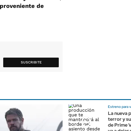
 proveniente de
SUSCRIBITE
Estreno para v
La nueva p
terror y s
de Prime V
va a dejar 