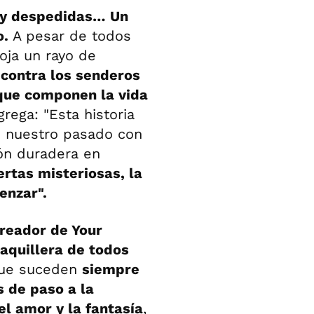
s y despedidas… Un
o.
A pesar de todos
oja un rayo de
 contra los senderos
 que componen la vida
rega: "Esta historia
n nuestro pasado con
ión duradera en
ertas misteriosas, la
enzar".
creador de Your
aquillera de todos
que suceden
siempre
 de paso a la
l amor y la fantasía
,