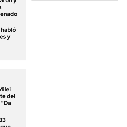
aron y
s
 Senado
o habló
es y
Milei
te del
 "Da
33
uque