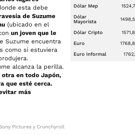
Dólar Mep
1524,
 donde esta debe
ravesía de Suzume
Dólar
1498,
Mayorista
hu
(ubicado en el
 con
un joven que le
Dólar Cripto
1571,
ue Suzume encuentra
Euro
1768,
s como si estuviera
Euro Informal
1762,
produjera.
e alcanza la perilla.
 otra en todo Japón,
a que esté cerca.
evitar más
Sony Pictures y Crunchyroll