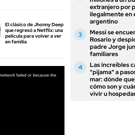
extranjero por 
ilegalmente en 
argentino
El clásico de Jhonny Deep
que regresó a Netflix: una
Messi se encue
película para volver a ver
Rosario y despi
en familia
padre Jorge jun
familiares
Las increíbles 
"pijama" a paso
mar: dónde que
cómo son y cuá
vivir u hospedar