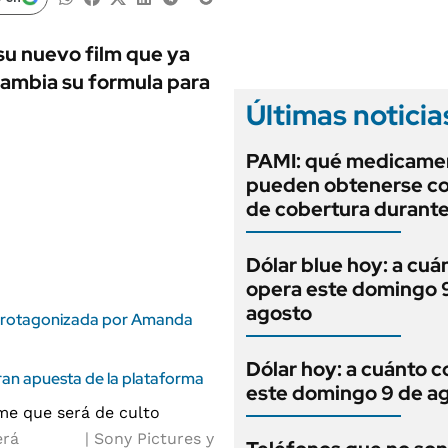
ANUARIO 2025
LIFESTYLE
EDICIÓN IMPRESA
AUTOS
su nuevo film que ya
cambia su formula para
Últimas noticia
PAMI: qué medicame
pueden obtenerse c
de cobertura durant
Dólar blue hoy: a cuá
opera este domingo 
agosto
la protagonizada por Amanda
Dólar hoy: a cuánto c
gran apuesta de la plataforma
este domingo 9 de a
erá
Sony Pictures y