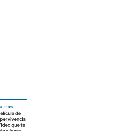
alientes
elícula de
upervivencia
ideo que te
sin aliento