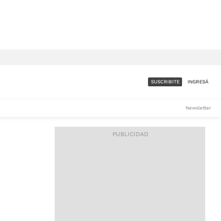
SUSCRIBITE
INGRESÁ
SUMATE A LA COMUNIDAD
Newsletter
DE ÁMBITO
LES
ACCESO FULL - $1.800/MES
ES
CORPORATIVO - CONSULTAR
Si tenés dudas comunicate
con nosotros a
IOS
suscripciones@ambito.com.ar
Llamanos al (54) 11 4556-
9147/48 o
al (54) 11 4449-3256 de lunes a