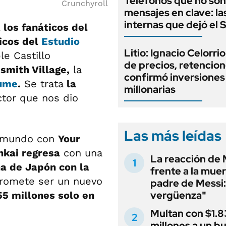
Teléfonos que no son
Crunchyroll
mensajes en clave: la
internas que dejó el
 los fanáticos del
sicos del
Estudio
Litio: Ignacio Celorri
le Castillo
de precios, retencion
smith Village,
la
confirmó inversiones
ume
.
Se trata
la
millonarias
ctor que nos dio
Las más leídas
l mundo con
Your
nkai regresa
con una
La reacción de 
a de Japón con la
frente a la muer
romete ser un nuevo
padre de Messi:
vergüenza"
5 millones solo en
Multan con $1.8
millones a un b