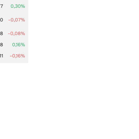
77
0,30%
50
-0,07%
88
-0,08%
88
0,16%
11
-0,16%