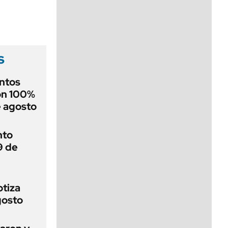
viernes de 10 a 18
s
ntos
on 100%
e agosto
nto
9 de
otiza
gosto