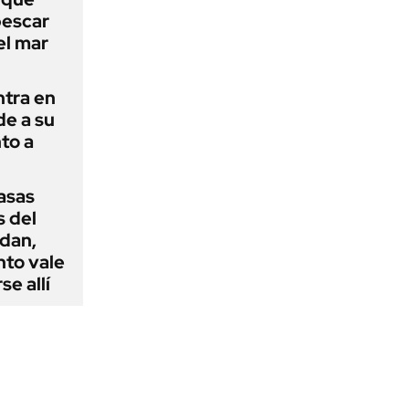
pescar
el mar
ntra en
de a su
to a
casas
s del
dan,
nto vale
se allí