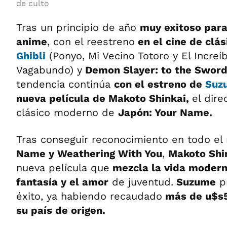
de culto
Tras un principio de año
muy exitoso para
anime
, con el reestreno
en el cine de clá
Ghibli
(Ponyo, Mi Vecino Totoro y El Increíb
Vagabundo) y
Demon Slayer: to the Sword
tendencia continúa
con el estreno de
Suz
nueva película de Makoto Shinkai,
el dire
clásico moderno de
Japón: Your Name.
Tras conseguir reconocimiento en todo e
Name y Weathering With You
,
Makoto Shi
nueva película que
mezcla la vida modern
fantasía y el amor
de juventud.
Suzume
p
éxito, ya habiendo recaudado
más de u$s5
su país de origen.