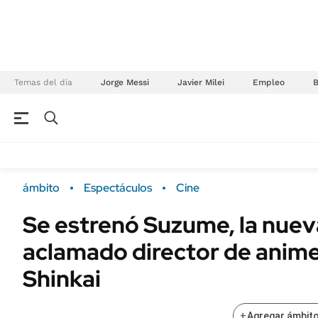
Temas del día
Jorge Messi
Javier Milei
Empleo
NEGOCIOS
ÚLTIMAS NOTICIAS
Especiales Ámbito
ECONOMÍA
ámbito
Espectáculos
Cine
Real Estate
Banco de Datos
Se estrenó Suzume, la nueva
Sustentabilidad
Campo
aclamado director de anim
Seguros
FINANZAS
ENERGY REPORT
Shinkai
Dólar
POLÍTICA
Mercados
+
Agregar ámbito
Nacional