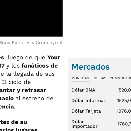
Sony Pictures y Crunchyroll
es
, luego de que
Your
Mercados
17
y los
fanáticos de
e la llegada de sus
MONEDAS
BOLSAS
COMMODITI
. El ciclo de
antar y retrasar
Dólar BNA
1520,
spacio
al estreno de
Dólar Informal
1525,
encia.
Dólar Tarjeta
1976,
ltez de su
Dólar
1760,
Importador
arios lugares