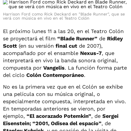
Harrison Ford como Rick Deckard en "Blade Runner", que se
verá con música en vivo en el Teatro Colón
El próximo lunes 11 a las 20, en el Teatro Colón
se proyectará el film
“Blade Runner”
de
Ridley
Scott
(en su versión
final cut
de 2007),
acompañado por el ensamble
Nexus-7
, que
interpretará en vivo la banda sonora original,
compuesta por
Vangelis
. La función forma parte
del ciclo
Colón Contemporáneo
.
No es la primera vez que en el Colón se exhibe
una película con su música original, o
especialmente compuesta, interpretada en vivo.
En temporadas anteriores se vieron, por
ejemplo,
“El acorazado Potemkin”
, de
Sergei
Eisenstein; “2001, Odisea del espacio”
, de
Stanley Kubrick
, y en ocasión de la visita de