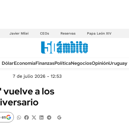
Javier Milei
CEOs
Reservas
Papa León XIV
Anuario autos 2026
Dólar
Economía
Finanzas
Política
Negocios
Opinión
Uruguay
TECNOLOGÍA
NOVEDADES FISCA
MÉXICO
7 de julio 2026 - 12:53
EDICTOS JUDICIAL
OPINIÓN
" vuelve a los
MULTAS
MUNDO
niversario
LICITACIONES
INFORMACIÓN GENERAL
CUADROS TARIFAR
ESPECTÁCULOS
 en
RECALL
DEPORTES