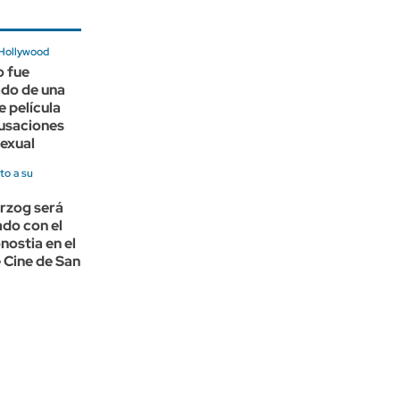
 Hollywood
o fue
ado de una
 película
cusaciones
exual
to a su
rzog será
do con el
ostia en el
e Cine de San