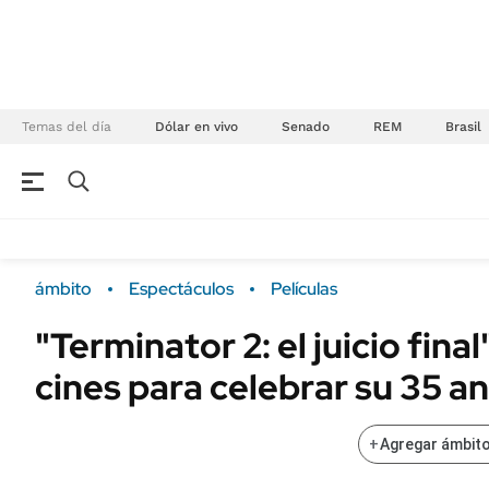
Temas del día
Dólar en vivo
Senado
REM
Brasil
NEGOCIOS
ÚLTIMAS NOTICIAS
Especiales Ámbito
ECONOMÍA
ámbito
Espectáculos
Películas
Real Estate
Banco de Datos
"Terminator 2: el juicio final
Sustentabilidad
Campo
cines para celebrar su 35 a
Seguros
FINANZAS
ENERGY REPORT
Dólar
+
Agregar ámbito
POLÍTICA
Mercados
Nacional