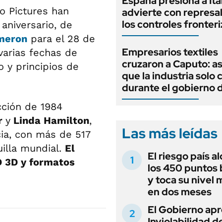
España presiona a Ital
o Pictures han
advierte con represal
los controles fronter
aniversario, de
meron
para el 28 de
Empresarios textiles
varias fechas de
cruzaron a Caputo: a
o y principios de
que la industria solo 
durante el gobierno 
cción de 1984
r
y
Linda Hamilton
,
Las más leídas
cia, con más de 517
illa mundial.
El
El riesgo país a
D 3D y formatos
los 450 puntos 
y toca su nivel 
en dos meses
El Gobierno apr
Inviolabilidad de