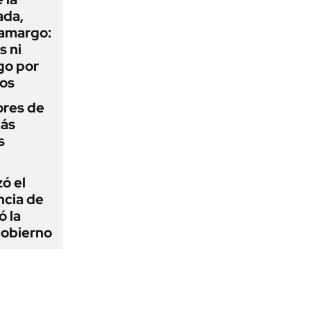
ada,
 amargo:
s ni
go por
dos
ores de
más
s
zó el
ncia de
ó la
Gobierno