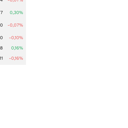
77
0,30%
50
-0,07%
00
-0,10%
88
0,16%
11
-0,16%