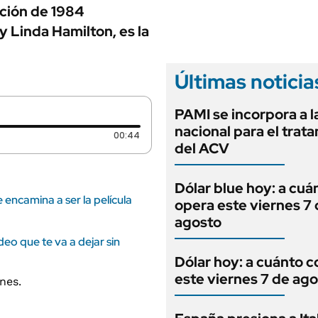
ANUARIO 2025
cción de 1984
LIFESTYLE
EDICIÓN IMPRESA
 Linda Hamilton, es la
AUTOS
Últimas noticia
PAMI se incorpora a l
nacional para el trat
Duración: 44 segundos
00:44
del ACV
Dólar blue hoy: a cuá
 encamina a ser la película
opera este viernes 7
agosto
eo que te va a dejar sin
Dólar hoy: a cuánto c
este viernes 7 de ag