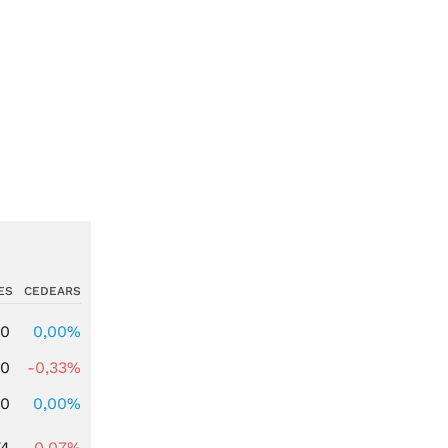
ES
CEDEARS
00
0,00%
00
-0,33%
00
0,00%
74
-0,07%