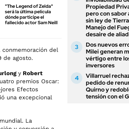
Propiedad Priv
"The Legend of Zelda"
será la última película
pero con sabor
dónde participe el
sin ley de Tierra
fallecido actor Sam Neill
Manejo del Fue
desaire de alia
Dos nuevos err
la conmemoración del
Milei generan 
29 de agosto.
vértigo entre lo
inversores
urlong
y
Robert
Villarruel recha
cuatro premios Oscar:
pedido de renu
ejores Efectos
Quirno y redobl
tensión con el 
bió una excepcional
 mundial. La
ación y conversión a