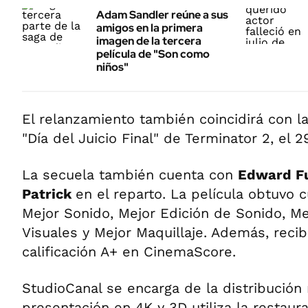
Adam Sandler reúne a sus
amigos en la primera
imagen de la tercera
película de "Son como
niños"
El relanzamiento también coincidirá con 
"Día del Juicio Final" de Terminator 2, el 
La secuela también cuenta con
Edward F
Patrick
en el reparto. La película obtuvo 
Mejor Sonido, Mejor Edición de Sonido, M
Visuales y Mejor Maquillaje. Además, reci
calificación A+ en CinemaScore.
StudioCanal se encarga de la distribución
presentación en 4K y 3D utiliza la restaur