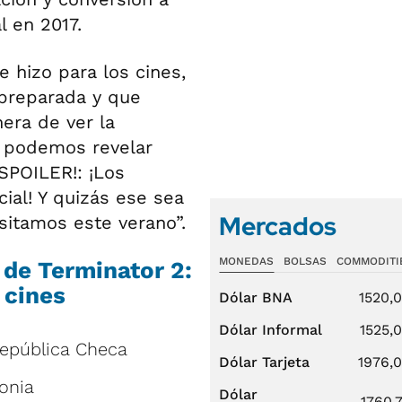
l en 2017.
 hizo para los cines,
 preparada y que
nera de ver la
a podemos revelar
SPOILER!: ¡Los
cial! Y quizás ese sea
Mercados
itamos este verano”.
MONEDAS
BOLSAS
COMMODITI
de Terminator 2:
s cines
Dólar BNA
1520,
Dólar Informal
1525,
República Checa
Dólar Tarjeta
1976,
lonia
Dólar
1760,