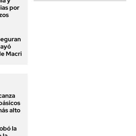
ia y
ias por
izos
seguran
cayó
de Macri
lcanza
básicos
más alto
obó la
 la