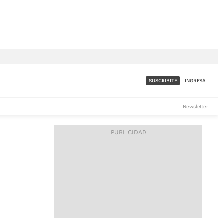
SUSCRIBITE
INGRESÁ
SUMATE A LA COMUNIDAD
Newsletter
DE ÁMBITO
LES
ACCESO FULL - $1.800/MES
ES
CORPORATIVO - CONSULTAR
Si tenés dudas comunicate
con nosotros a
IOS
suscripciones@ambito.com.ar
Llamanos al (54) 11 4556-
9147/48 o
al (54) 11 4449-3256 de lunes a