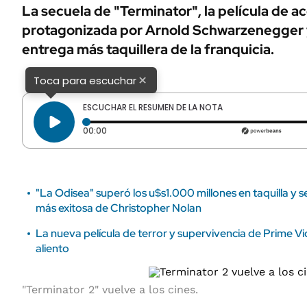
ÁMBITO DEBATE
La secuela de "Terminator", la película de a
Municipios
protagonizada por Arnold Schwarzenegger y
MEDIAKIT AMBITO DEBATE
URUGUAY
entrega más taquillera de la franquicia.
×
Toca para escuchar
ESCUCHAR EL RESUMEN DE LA NOTA
Tiempo transcurrido: 0 segundos
00:00
"La Odisea" superó los u$s1.000 millones en taquilla y se
más exitosa de Christopher Nolan
La nueva película de terror y supervivencia de Prime Vid
aliento
"Terminator 2" vuelve a los cines.