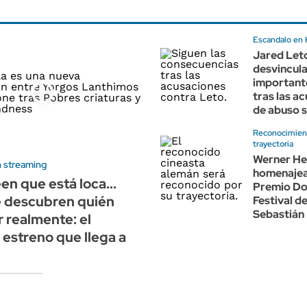
Escandalo en
Jared Let
desvincul
importante
tras las a
de abuso s
Reconocimien
trayectoria
Werner He
 streaming
homenajea
en que está loca...
Premio Don
e descubren quién
Festival d
Sebastián
r realmente: el
estreno que llega a