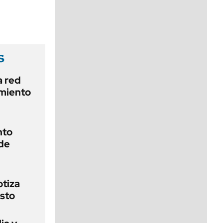
viernes de 10 a 18
s
a red
amiento
nto
 de
otiza
osto