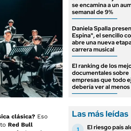
se encamina a un au
semanal de 9%
Daniela Spalla prese
Espina", el sencillo c
abre una nueva etapa
carrera musical
El ranking de los mej
documentales sobre
empresas que todo e
debería ver al menos
.
Las más leídas
ica clásica?
Eso
nto
Red Bull
El riesgo país a