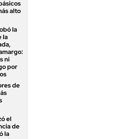
básicos
más alto
obó la
 la
ada,
 amargo:
s ni
go por
dos
ores de
más
s
zó el
ncia de
ó la