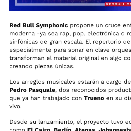
Red Bull Symphonic
propone un cruce ent
moderna -ya sea rap, pop, electrónica o r
sinfónicas de gran escala. El repertorio de
especialmente para sonar en clave orques
transforman el material original en algo 
creando piezas únicas.
Los arreglos musicales estarán a cargo d
Pedro Pasquale
, dos reconocidos product
que ya han trabajado con
Trueno
en su di
vivo.
Desde su lanzamiento, el proyecto tuvo e
como
El Cairo, Berlín, Atenas, Johannesb