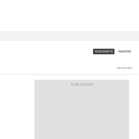
SUSCRIBITE
INGRESÁ
SUMATE A LA COMUNIDAD
Newsletter
DE ÁMBITO
LES
ACCESO FULL - $1.800/MES
ES
CORPORATIVO - CONSULTAR
Si tenés dudas comunicate
con nosotros a
IOS
suscripciones@ambito.com.ar
Llamanos al (54) 11 4556-
9147/48 o
al (54) 11 4449-3256 de lunes a