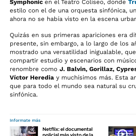
Symphonic
en el Teatro Coliseo, donde
Tr
estilo con el de una orquesta sinfónica, u
ahora no se había visto en la escena urban
Quizás en sus primeras apariciones era dif
presente, sin embargo, a lo largo de los 
mostrado una versatilidad inigualable, que
compartir estudio y escenarios con músico
renombre como
J. Balvin, Gorillaz, Cypre
Víctor Heredia
y muchísimos más. Esta amp
que para todo el mundo sea natural su cr
sinfónica.
Informate más
Netflix: el documental
policial más visto de la