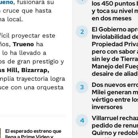
ueno
, fusionará su
los 450 puntos 
n cruce que hasta
y toca su nivel 
en dos meses
a local.
El Gobierno apr
ícil proyectar este
Inviolabilidad de
Propiedad Priv
años,
Trueno
ha
pero con sabor
 lo ha llevado a
sin ley de Tierra
s de gran prestigio y
Manejo del Fue
ss Hill, Bizarrap,
desaire de alia
lia trayectoria logra
Dos nuevos err
uce con una orquesta
Milei generan 
vértigo entre lo
inversores
Villarruel recha
pedido de renu
El esperado estreno que
Quirno y redobl
llega a Prime Video y