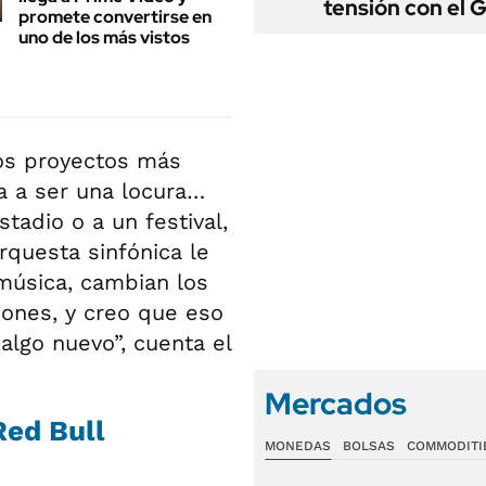
tensión con el 
promete convertirse en
uno de los más vistos
os proyectos más
a a ser una locura…
tadio o a un festival,
rquesta sinfónica le
 música, cambian los
iones, y creo que eso
lgo nuevo”, cuenta el
Mercados
Red Bull
MONEDAS
BOLSAS
COMMODITI