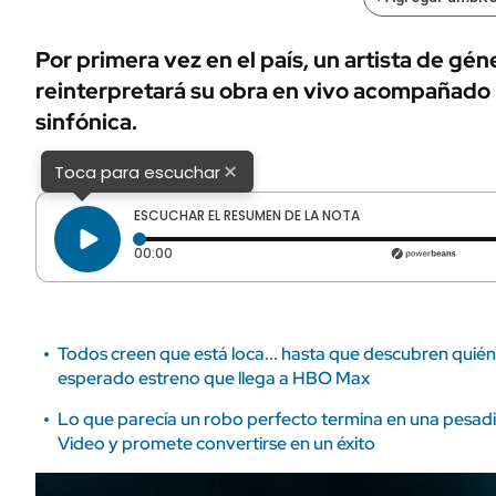
ÁMBITO DEBATE
Municipios
MEDIAKIT AMBITO DEBATE
Por primera vez en el país, un artista de gé
URUGUAY
reinterpretará su obra en vivo acompañado
sinfónica.
×
Toca para escuchar
ESCUCHAR EL RESUMEN DE LA NOTA
Tiempo transcurrido: 0 segundos
00:00
Todos creen que está loca... hasta que descubren quién 
esperado estreno que llega a HBO Max
Lo que parecía un robo perfecto termina en una pesadilla:
Video y promete convertirse en un éxito