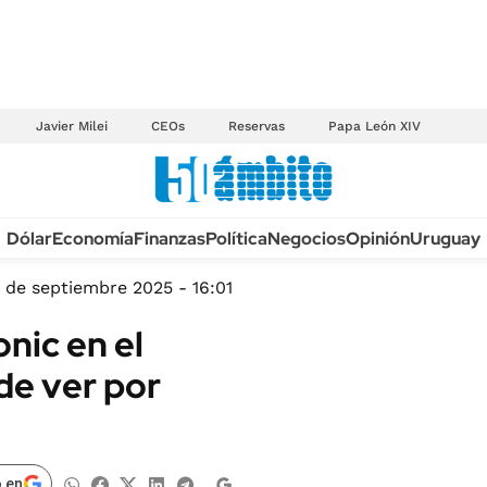
Javier Milei
CEOs
Reservas
Papa León XIV
Anuario autos 2026
Dólar
Economía
Finanzas
Política
Negocios
Opinión
Uruguay
TECNOLOGÍA
NOVEDADES FISCA
MÉXICO
 de septiembre 2025 - 16:01
EDICTOS JUDICIAL
OPINIÓN
nic en el
MULTAS
MUNDO
de ver por
LICITACIONES
INFORMACIÓN GENERAL
CUADROS TARIFAR
ESPECTÁCULOS
RECALL
DEPORTES
 en