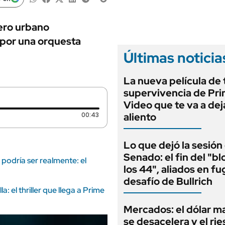
ANUARIO 2025
LIFESTYLE
EDICIÓN IMPRESA
AUTOS
nero urbano
 por una orquesta
Últimas noticia
La nueva película de 
supervivencia de Pr
Video que te va a dej
Duración: 43 segundos
00:43
aliento
Lo que dejó la sesión 
Senado: el fin del "b
podría ser realmente: el
los 44", aliados en fu
desafío de Bullrich
 el thriller que llega a Prime
Mercados: el dólar m
se desacelera y el rie