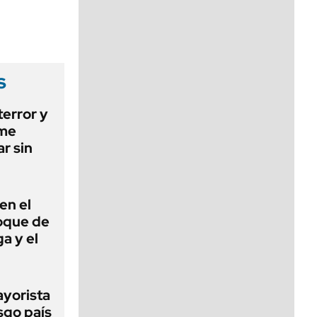
viernes de 10 a 18
s
terror y
ime
ar sin
en el
loque de
ga y el
ayorista
sgo país