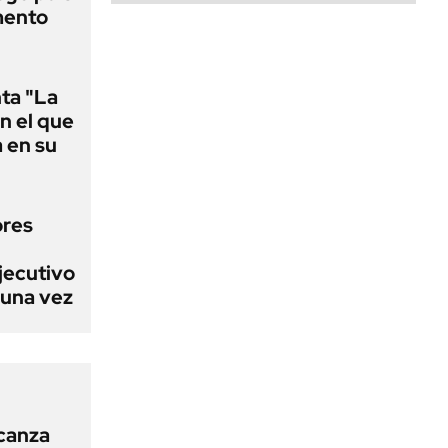
mento
nta "La
on el que
 en su
ores
jecutivo
 una vez
lcanza