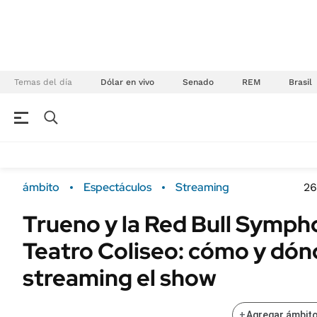
Temas del día
Dólar en vivo
Senado
REM
Brasil
NEGOCIOS
ÚLTIMAS NOTICIAS
Especiales Ámbito
ECONOMÍA
ámbito
Espectáculos
Streaming
26
Real Estate
Banco de Datos
Trueno y la Red Bull Sympho
Sustentabilidad
Campo
Teatro Coliseo: cómo y dón
Seguros
FINANZAS
ENERGY REPORT
streaming el show
Dólar
POLÍTICA
Mercados
+
Agregar ámbito
Nacional