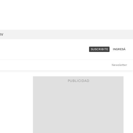
IV
SUSCRIBITE
INGRESÁ
SUMATE A LA COMUNIDAD
Newsletter
DE ÁMBITO
LES
ACCESO FULL - $1.800/MES
ES
CORPORATIVO - CONSULTAR
Si tenés dudas comunicate
con nosotros a
IOS
suscripciones@ambito.com.ar
Llamanos al (54) 11 4556-
9147/48 o
al (54) 11 4449-3256 de lunes a