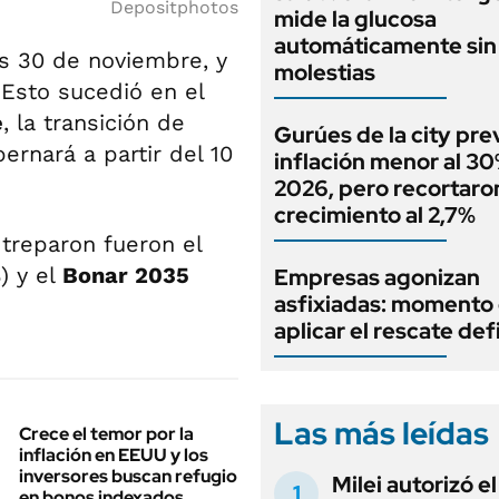
Depositphotos
mide la glucosa
automáticamente sin 
s 30 de noviembre, y
molestias
 Esto sucedió en el
e
, la transición de
Gurúes de la city pr
ernará a partir del 10
inflación menor al 3
2026, pero recortaron
crecimiento al 2,7%
reparon fueron el
) y el
Bonar 2035
Empresas agonizan
asfixiadas: momento
aplicar el rescate def
Las más leídas
Crece el temor por la
inflación en EEUU y los
inversores buscan refugio
Milei autorizó e
en bonos indexados