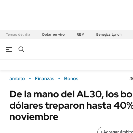
Temas del día
Dólar en vivo
REM
Benegas Lynch
NEGOCIOS
ÚLTIMAS NOTICIAS
Especiales Ámbito
ECONOMÍA
ámbito
Finanzas
Bonos
3
Real Estate
Banco de Datos
De la mano del AL30, los b
Sustentabilidad
Campo
dólares treparon hasta 40%
Seguros
FINANZAS
ENERGY REPORT
noviembre
Dólar
POLÍTICA
Mercados
+
Agregar ámbito
Nacional