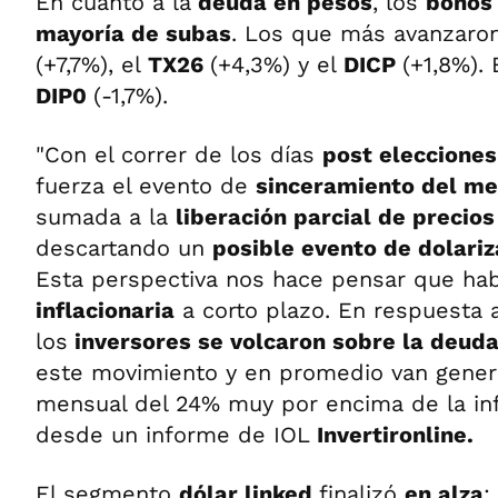
En cuanto a la
deuda en pesos
, los
bonos
mayoría de subas
. Los que más avanzaro
(+7,7%), el
TX26
(+4,3%) y el
DICP
(+1,8%). 
DIP0
(-1,7%).
"Con el correr de los días
post elecciones
fuerza el evento de
sinceramiento del m
sumada a la
liberación parcial de precios 
descartando un
posible evento de
dolari
Esta perspectiva nos hace pensar que ha
inflacionaria
a corto plazo. En respuesta a
los
inversores se volcaron sobre la deud
este movimiento y en promedio van gene
mensual del 24% muy por encima de la infl
desde un informe de IOL
Invertironline.
El segmento
dólar linked
finalizó
en alza
: