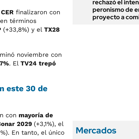
rechazó el inten
peronismo de en
 CER
finalizaron con
proyecto a com
 en términos
P
(+33,8%) y el
TX28
lminó noviembre con
,7%
. El
TV24
trepó
n este 30 de
on con
mayoría de
Bonar 2029
(+3,1%), el
Mercados
8%). En tanto, el único