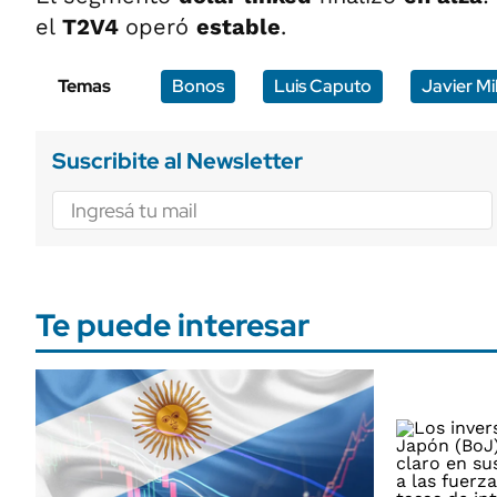
el
T2V4
operó
estable
.
Temas
Bonos
Luis Caputo
Javier Mil
Suscribite al Newsletter
Te puede interesar