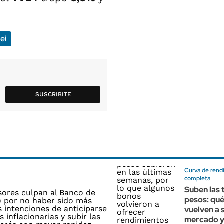
ei
SUSCRIBITE
Curva de rend
completa
Suben las 
pesos: qu
vuelven a 
mercado y