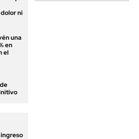
dolor ni
evén una
0% en
 el
 de
initivo
l ingreso