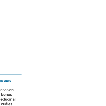
imientos
tasas en
é bonos
seducir al
 cuáles