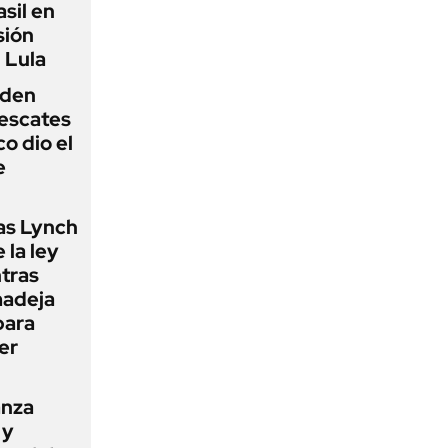
sil en
sión
 Lula
iden
rescates
o dio el
e
as Lynch
 la ley
ntras
madeja
para
er
anza
 y