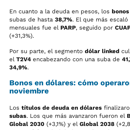
En cuanto a la deuda en pesos, los
bonos
subas de hasta
38,7%
. El que más escaló
mensuales fue el
PARP
, seguido por
CUA
(+31,3%).
Por su parte, el segmento
dólar linked
cu
el
T2V4
encabezando con una suba de
41
34,9%
.
Bonos en dólares: cómo operaro
noviembre
Los
títulos de deuda en dólares
finalizar
subas
. Los que más avanzaron fueron el
Global 2030
(+3,1%) y el
Global 2038
(+2,