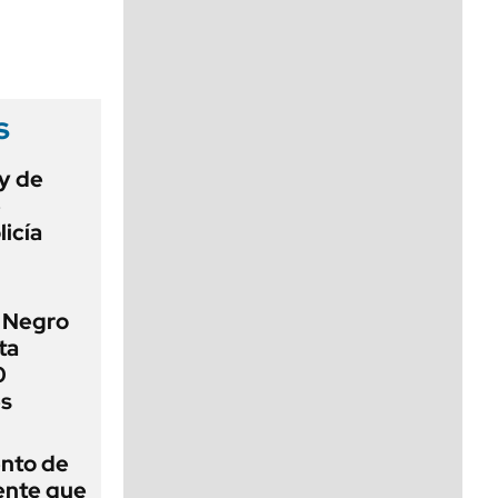
viernes de 10 a 18
s
ey de
e
licía
o Negro
ta
0
es
ento de
gente que