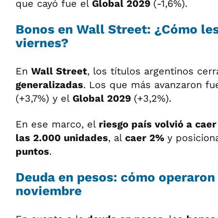
que cayó fue el
Global 2029
(-1,6%).
Bonos en Wall Street: ¿Cómo les
viernes?
En
Wall Street
, los títulos argentinos ce
generalizadas
. Los que más avanzaron fu
(+3,7%) y el
Global 2029
(+3,2%).
En ese marco, el
riesgo país volvió a cae
las 2.000 unidades
, al
caer 2%
y posicion
puntos
.
Deuda en pesos: cómo operaron 
noviembre