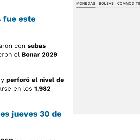
MONEDAS
BOLSAS
COMMODITI
 fue este
rraron con
subas
eron el
Bonar 2029
r
y
perforó el nivel de
arse en los
1.982
es jueves 30 de