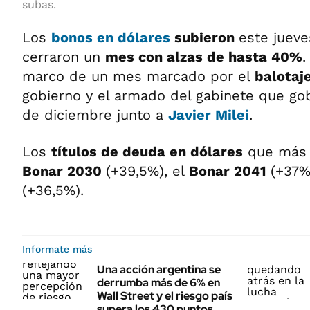
subas.
Los
bonos en dólares
subieron
este jueve
cerraron un
mes con alzas de hasta 40%
.
marco de un mes marcado por el
balotaj
gobierno y el armado del gabinete que gob
de diciembre junto a
Javier Milei
.
Los
títulos de deuda en dólares
que más t
Bonar 2030
(+39,5%), el
Bonar 2041
(+37%
(+36,5%).
Informate más
Una acción argentina se
derrumba más de 6% en
Wall Street y el riesgo país
supera los 430 puntos