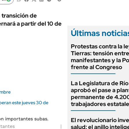
ANUARIO 2025
LIFESTYLE
EDICIÓN IMPRESA
AUTOS
 transición de
nará a partir del 10 de
Últimas noticia
Protestas contra la l
Tierras: tensión entr
manifestantes y la Po
frente al Congreso
La Legislatura de Rí
aprobó el pase a plan
iembre
permanente de 4.20
peran este jueves 30 de
trabajadores estatal
El revolucionario inv
salud: el anillo inteli
rtantes