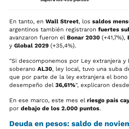
En tanto, en
Wall Street
, los
saldos mens
argentinos también registraron
fuertes su
avanzaron fueron el
Bonar 2030
(+41,7%),
y
Global 2029
(+35,4%).
"Si descomponemos por Ley extranjera y L
soberano
AL30
, ley local, tuvo una suba 
que por parte de la ley extranjera el bon
desempeño del
36,61%
", explicaron desd
En ese marco, este mes el
riesgo país ca
por
debajo de los 2.000 puntos
.
Deuda en pesos: saldo de novie