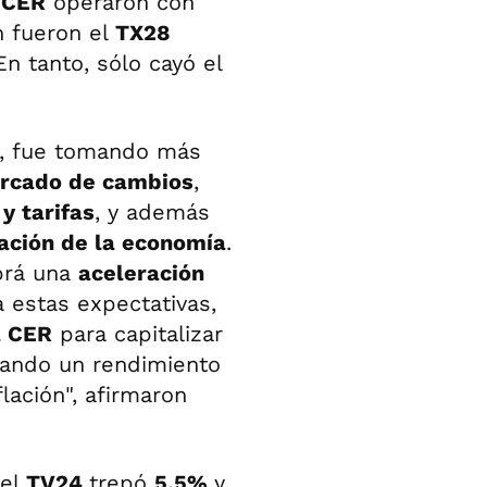
 CER
operaron con
n fueron el
TX28
En tanto, sólo cayó el
, fue tomando más
ercado de cambios
,
y tarifas
, y además
zación de la economía
.
brá una
aceleración
 estas expectativas,
a CER
para capitalizar
rando un rendimiento
ación", afirmaron
 el
TV24
trepó
5,5%
y