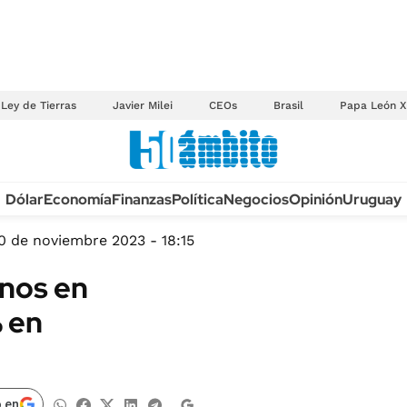
Ley de Tierras
Javier Milei
CEOs
Brasil
Papa León X
Anuario autos 2026
Dólar
Economía
Finanzas
Política
Negocios
Opinión
Uruguay
TECNOLOGÍA
NOVEDADES FISCA
MÉXICO
0 de noviembre 2023 - 18:15
EDICTOS JUDICIAL
OPINIÓN
onos en
MULTAS
MUNDO
 en
LICITACIONES
INFORMACIÓN GENERAL
CUADROS TARIFAR
ESPECTÁCULOS
RECALL
DEPORTES
 en