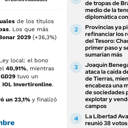
de tropas de Bra
medio de la ten
diplomática con
uales
de los títulos
Provincias ya p
bas
. Los que más
refinanciar los 
Bonar 2029
(+36,3%)
del Tesoro: Chac
primer paso y s
sumarían más
ey local: el bono
Joaquín Beneg
del
40,91%
, mientras
ataca la caída de
o
GD29
tuvo un
de Tierras, mie
e
IOL Invertironline
.
encabeza una 
de sociedades 
explotar y vend
yó un 23,1%
y finalizó
campos
La Libertad Av
mbre
reunió 38 votos