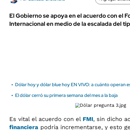
ÁMBITO DEBATE
Municipios
MEDIAKIT AMBITO DEBATE
El Gobierno se apoya en el acuerdo con el 
URUGUAY
Internacional en medio de la escalada del ti
Dólar hoy y dólar blue hoy EN VIVO: a cuánto operan es
El dólar cerró su primera semana del mes a la baja
Es vital el acuerdo con el
FMI
, sin dicho 
financiera
podría incrementarse, y esto g