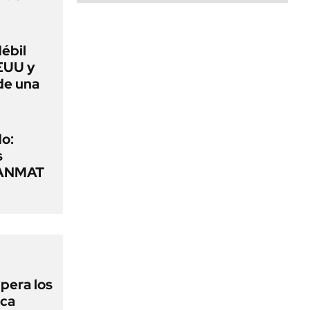
débil
EUU y
de una
o:
s
a ANMAT
upera los
oca