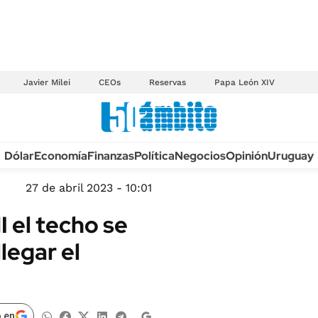
Javier Milei
CEOs
Reservas
Papa León XIV
Anuario autos 2026
Dólar
Economía
Finanzas
Política
Negocios
Opinión
Uruguay
TECNOLOGÍA
NOVEDADES FISCA
MÉXICO
27 de abril 2023 - 10:01
EDICTOS JUDICIAL
OPINIÓN
 el techo se
MULTAS
MUNDO
legar el
LICITACIONES
INFORMACIÓN GENERAL
CUADROS TARIFAR
ESPECTÁCULOS
RECALL
DEPORTES
 en