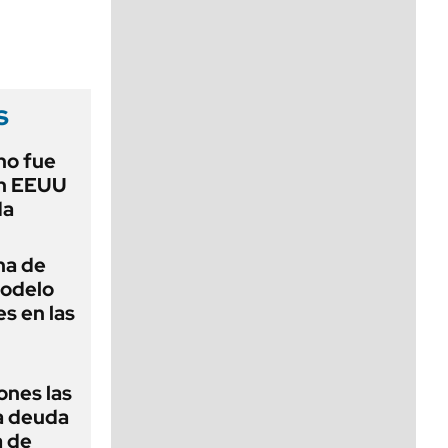
viernes de 10 a 18
s
no fue
en EEUU
da
na de
modelo
s en las
ones las
la deuda
a de