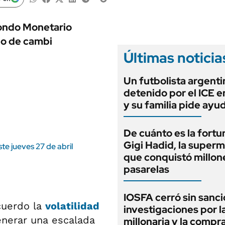
ANUARIO 2025
LIFESTYLE
EDICIÓN IMPRESA
AUTOS
Fondo Monetario
po de cambi
Últimas noticia
Un futbolista argenti
detenido por el ICE 
y su familia pide ayu
De cuánto es la fortu
Gigi Hadid, la super
te jueves 27 de abril
que conquistó millone
pasarelas
IOSFA cerró sin sanci
acuerdo la
volatilidad
investigaciones por 
enerar una escalada
millonaria y la compr