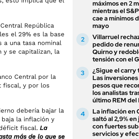
, esto implica que el
máximos en 2 m
mientras el S&
cae a mínimos 
 Central República
mayo
les el 29% es la base
Villarruel recha
s a una tasa nominal
pedido de renu
 y se capitalizan, la
Quirno y redobl
tensión con el 
¿Sigue el carry
anco Central por la
Las inversiones
pesos que rec
 fiscal, y por los
los analistas tra
último REM de
erno debería bajar la
La inflación en
saltó al 2,9% en j
baja la inflación y
con fuertes sub
éficit fiscal.
La
servicios y efe
asta más de lo que se