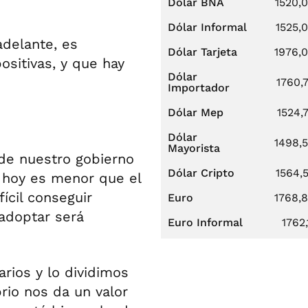
Dólar BNA
1520,
Dólar Informal
1525,
 adelante, es
Dólar Tarjeta
1976,
sitivas, y que hay
Dólar
1760,
Importador
Dólar Mep
1524,
Dólar
1498,
Mayorista
 de nuestro gobierno
Dólar Cripto
1564,
de hoy es menor que el
fícil conseguir
Euro
1768,
 adoptar será
Euro Informal
1762,
rios y lo dividimos
brio nos da un valor