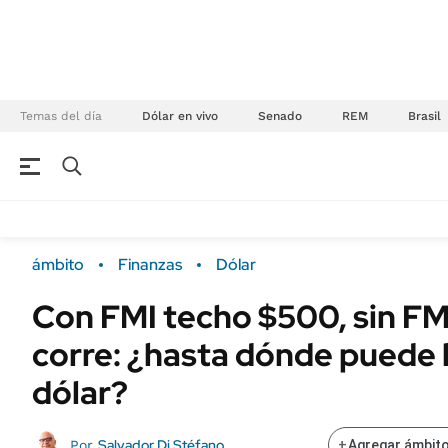
Temas del día
Dólar en vivo
Senado
REM
Brasil
NEGOCIOS
ÚLTIMAS NOTICIAS
Especiales Ámbito
ECONOMÍA
ámbito
Finanzas
Dólar
Real Estate
Banco de Datos
Con FMI techo $500, sin FMI
Sustentabilidad
Campo
corre: ¿hasta dónde puede l
Seguros
FINANZAS
ENERGY REPORT
dólar?
Dólar
POLÍTICA
Mercados
Salvador Di Stéfano
Por
+
Agregar ámbito
Nacional