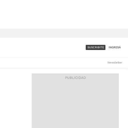
SUSCRIBITE
INGRESÁ
SUMATE A LA COMUNIDAD
Newsletter
DE ÁMBITO
LES
ACCESO FULL - $1.800/MES
ES
CORPORATIVO - CONSULTAR
Si tenés dudas comunicate
con nosotros a
IOS
suscripciones@ambito.com.ar
Llamanos al (54) 11 4556-
9147/48 o
al (54) 11 4449-3256 de lunes a