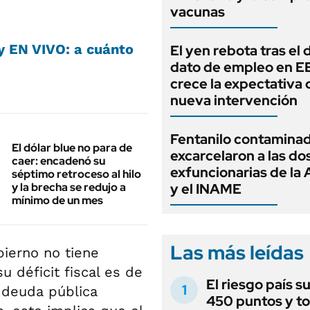
vacunas
y EN VIVO: a cuánto
El yen rebota tras el 
dato de empleo en E
crece la expectativa 
nueva intervención
Fentanilo contaminad
El dólar blue no para de
excarcelaron a las do
caer: encadenó su
exfuncionarias de l
séptimo retroceso al hilo
y la brecha se redujo a
y el INAME
mínimo de un mes
Las más leídas
bierno no tiene
u déficit fiscal es de
El riesgo país s
u deuda pública
450 puntos y t