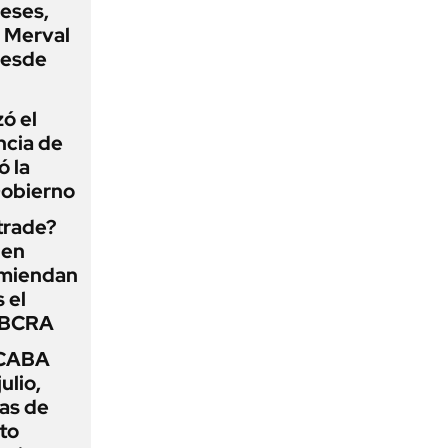
eses,
P Merval
desde
zó el
ncia de
ó la
Gobierno
 trade?
 en
omiendan
s el
l BCRA
 CABA
ulio,
as de
cto