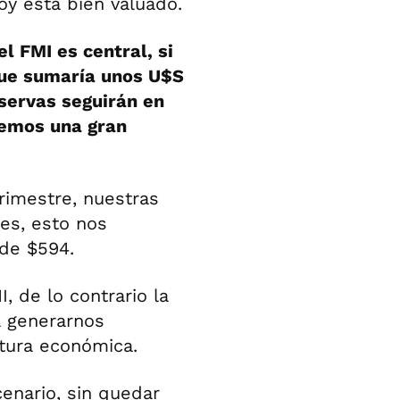
oy está bien valuado.
l FMI es central, si
que sumaría unos U$S
servas seguirán en
remos una gran
trimestre, nuestras
es, esto nos
 de $594.
, de lo contrario la
a generarnos
tura económica.
enario, sin quedar