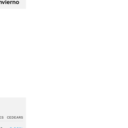
nvierno
ES
CEDEARS