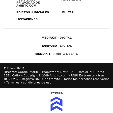
PRIVACIDAD DE
ÁMBITO.COM
EDICTOS JUDICIALES
MULTAS
LICITACIONES
MEDIAKIT
DIGITAL
TARIFARIO
DIGITAL
MEDIAKIT
AMBITO DEBATE
Edición N9413
Director: Gabriel Morini - Propietario: Nefir S.A. - Domicilio: Olleros
3551, CABA - Copyright © 2019 Ambito.com - RNPI En trámite - Issn
1852 9232 - Registro DNDA en trámite - Todos los derechos reservados
- Términos y condiciones de uso