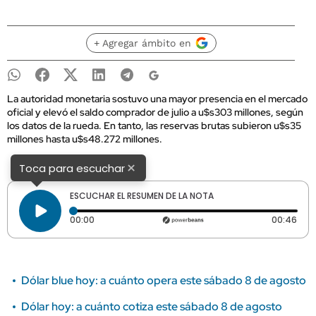
+ Agregar ámbito en
La autoridad monetaria sostuvo una mayor presencia en el mercado
oficial y elevó el saldo comprador de julio a u$s303 millones, según
los datos de la rueda. En tanto, las reservas brutas subieron u$s35
millones hasta u$s48.272 millones.
×
Toca para escuchar
ESCUCHAR EL RESUMEN DE LA NOTA
Tiempo transcurrido: 0 segundos
Dura
00:00
00:46
Dólar blue hoy: a cuánto opera este sábado 8 de agosto
Dólar hoy: a cuánto cotiza este sábado 8 de agosto