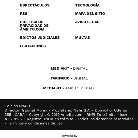
ESPECTÁCULOS
TECNOLOGÍA
RSS
MAPA DEL SITIO
POLÍTICA DE
AVISO LEGAL
PRIVACIDAD DE
ÁMBITO.COM
EDICTOS JUDICIALES
MULTAS
LICITACIONES
MEDIAKIT
DIGITAL
TARIFARIO
DIGITAL
MEDIAKIT
AMBITO DEBATE
Edición N9413
Director: Gabriel Morini - Propietario: Nefir S.A. - Domicilio: Olleros
3551, CABA - Copyright © 2019 Ambito.com - RNPI En trámite - Issn
1852 9232 - Registro DNDA en trámite - Todos los derechos reservados
- Términos y condiciones de uso