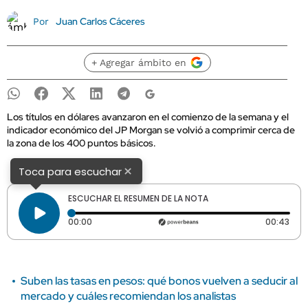
Juan Carlos Cáceres
Por
+ Agregar ámbito en
Los títulos en dólares avanzaron en el comienzo de la semana y el
indicador económico del JP Morgan se volvió a comprimir cerca de
la zona de los 400 puntos básicos.
×
Toca para escuchar
ESCUCHAR EL RESUMEN DE LA NOTA
Tiempo transcurrido: 0 segundos
Dura
00:00
00:43
Suben las tasas en pesos: qué bonos vuelven a seducir al
mercado y cuáles recomiendan los analistas