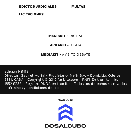
EDICTOS JUDICIALES
MULTAS
LICITACIONES
MEDIAKIT
DIGITAL
TARIFARIO
DIGITAL
MEDIAKIT
AMBITO DEBATE
Edición N9413
Director: Gabriel Morini - Propietario: Nefir S.A. - Domicilio: Olleros
3551, CABA - Copyright © 2019 Ambito.com - RNPI En trámite - Issn
1852 9232 - Registro DNDA en trámite - Todos los derechos reservados
- Términos y condiciones de uso